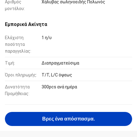
Αριθμός
Χάλυβας σωληνοειδής Πολωνός
μοντέλου:
Εμπορικά Ακίνητα
Ελάχιστη
1 η/υ
ποσότητα
παραγγελίας:
Τιμή:
Διαπραγματεύσιμα
Όροι πληρωμής:
T/T, L/C όψεως
Δυνατότητα
300pcs ανά ημέρα
Προμήθειας:
Βρες ένα απόσπασμα.