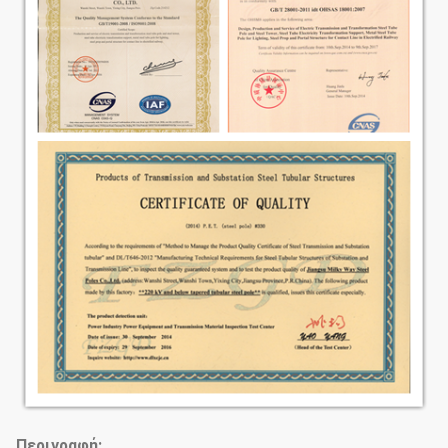
κάνει
Συγκόλληση
ένωση όμορφη στη μορφή
Πρότυπα συγκόλλησης: AWS
(αμερικανική κοινωνία
συγκόλλησης) Δ 1.1
Πάχος
1 χιλ. σε 30 χιλ.
Δοκιμή → Cuttingj πρώτης ύλης
που ή που κάμπτει →Welidng
(διαμήκης
) το →Dimension ελέγχει →Flange
Διαδικασία
το →Calibration →
παραγωγής
Deburr→Galvanization διάτρυσης
συγκόλλησης →Hole ή
επίστρωμα σκονών, →Packages
Περιγραφή: