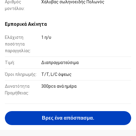
Αριθμός
Χάλυβας σωληνοειδής Πολωνός
μοντέλου:
Εμπορικά Ακίνητα
Ελάχιστη
1 η/υ
ποσότητα
παραγγελίας:
Τιμή:
Διαπραγματεύσιμα
Όροι πληρωμής:
T/T, L/C όψεως
Δυνατότητα
300pcs ανά ημέρα
Προμήθειας:
Βρες ένα απόσπασμα.