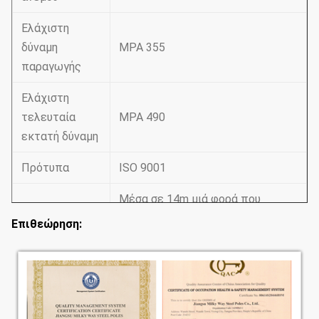
Ελάχιστη
δύναμη
MPA 355
παραγωγής
Ελάχιστη
τελευταία
MPA 490
εκτατή δύναμη
Πρότυπα
ISO 9001
Μέσα σε 14m μιά φορά που
Μήκος ανά
διαμορφώνει χωρίς ένωση
Επιθεώρηση:
τμήμα
ολίσθησης
Έχουμε την προηγούμενη δοκιμή
ρωγμών. Η εσωτερική και
εξωτερική διπλή συγκόλληση