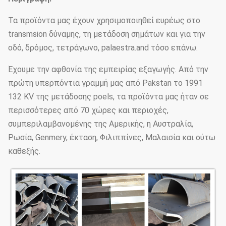
→Recalibration ζωγραφικής
→Thread
Τα προϊόντα μας έχουν χρησιμοποιηθεί ευρέως στο
transmsion δύναμης, τη μετάδοση σημάτων και για την
Οι πόλοι μας ως κανονική κάλυψη
οδό, δρόμος, τετράγωνο, palaestra.and τόσο επάνω.
από το δέμα χαλιών ή αχύρου
Έχουμε την αφθονία της εμπειρίας εξαγωγής. Από την
στην κορυφή και
πρώτη υπερπόντια γραμμή μας από Pakstan το 1991
το κατώτατο σημείο, εν πάση
132 KV της μετάδοσης poels, τα προϊόντα μας ήταν σε
περιπτώσει μπορεί επίσης
περισσότερες από 70 χώρες και περιοχές,
ακολουθώντας από τον πελάτη
Συσκευασίες
συμπεριλαμβανομένης της Αμερικής, η Αυστραλία,
που απαιτούνται, κάθε 40HC ή OT
Ρωσία, Genmery, έκταση, Φιλιππίνες, Μαλαισία και ούτω
μπορέστε φορτώνοντας πόσα PC
καθεξής.
βάση υπολογισμού στην
προδιαγραφή και τα στοιχεία
πελατών πραγματικά.
Το μέγεθος και οι μορφές είναι