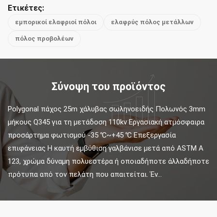
Ετικέτες:
εμπορικοί ελαφριοί πόλοι
ελαφρύς πόλος μετάλλων
πόλος προβολέων
Σύνοψη του προϊόντος
Polygonal πάχος 25m χάλυβας σωληνοειδής Πολωνός 3mm 
μήκους Q345 για τη μετάδοση 110kv Εργασιακή ατμόσφαιρα 
προσάρτημα φωτισμού -35 ℃~+45 ℃ Επεξεργασία 
επιφάνειας Η καυτή εμβύθιση γαλβάνισε μετά από ASTM Α 
123, χρώμα δύναμη πολυεστέρα ή οποιαδήποτε άλλαδήποτε 
πρότυπα από τον πελάτη που απαιτείται. Έν...