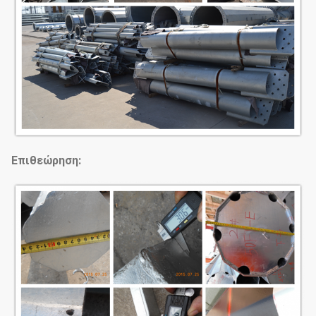
Ύφος
veriable σύμφωνα με το αίτημα
πελατών
Επιθεώρηση: