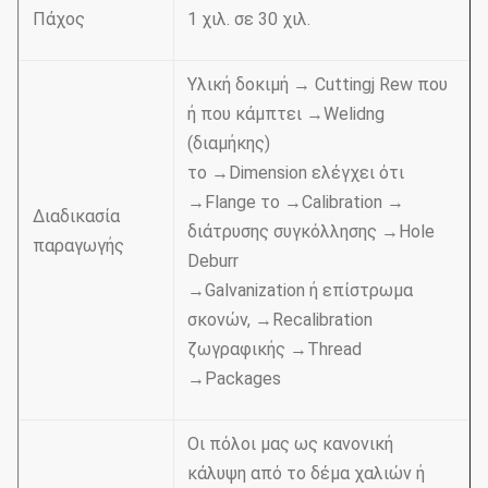
Πάχος
1 χιλ. σε 30 χιλ.
Υλική δοκιμή → Cuttingj Rew που
ή που κάμπτει →Welidng
(διαμήκης)
το →Dimension ελέγχει ότι
→Flange το →Calibration →
Διαδικασία
διάτρυσης συγκόλλησης →Hole
παραγωγής
Deburr
→Galvanization ή επίστρωμα
σκονών, →Recalibration
ζωγραφικής →Thread
→Packages
Οι πόλοι μας ως κανονική
κάλυψη από το δέμα χαλιών ή