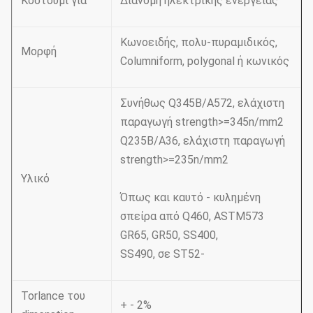
Κοστούμι για
Διανομή ηλεκτρικής ενέργειας
Κωνοειδής, πολυ-πυραμιδικός,
Μορφή
Columniform, polygonal ή κωνικός
Συνήθως Q345B/A572, ελάχιστη
παραγωγή strength>=345n/mm2
Q235B/A36, ελάχιστη παραγωγή
strength>=235n/mm2
Υλικό
Όπως και καυτό - κυλημένη
σπείρα από Q460, ASTM573
GR65, GR50, SS400,
SS490, σε ST52-
Torlance του
+ - 2%