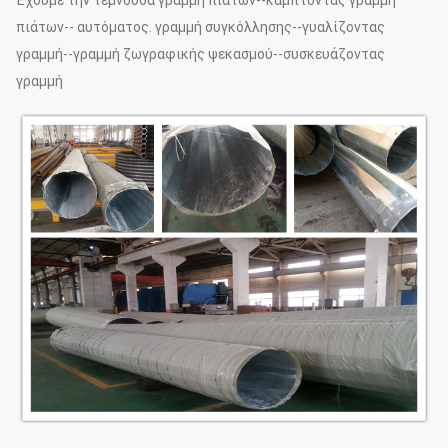
Έχουμε την τέμνουσα γραμμή πιάτων--κάμπτοντας γραμμή
πιάτων-- αυτόματος. γραμμή συγκόλλησης--γυαλίζοντας
γραμμή--γραμμή ζωγραφικής ψεκασμού--συσκευάζοντας
γραμμή