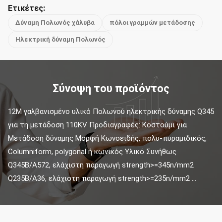
Ετικέτες:
Δύναμη Πολωνός χάλυβα
πόλοι γραμμών μετάδοσης
Ηλεκτρική δύναμη Πολωνός
Σύνοψη του προϊόντος
12M γαλβανισμένο υλικό Πολωνού ηλεκτρικής δύναμης Q345 
για τη μετάδοση 110KV Προδιαγραφές: Κοστούμι για 
Μετάδοση δύναμης Μορφή Κωνοειδής, πολυ-πυραμιδικός, 
Columniform, polygonal ή κωνικός Υλικό Συνήθως 
Q345B/A572, ελάχιστη παραγωγή strength>=345n/mm2 
Q235B/A36, ελάχιστη παραγωγή strength>=235n/mm2 ...