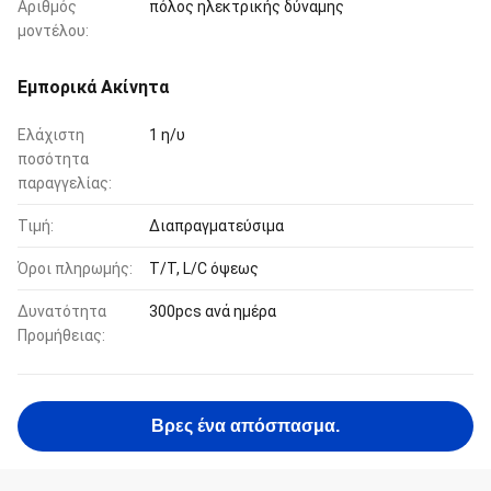
Αριθμός
πόλος ηλεκτρικής δύναμης
μοντέλου:
Εμπορικά Ακίνητα
Ελάχιστη
1 η/υ
ποσότητα
παραγγελίας:
Τιμή:
Διαπραγματεύσιμα
Όροι πληρωμής:
T/T, L/C όψεως
Δυνατότητα
300pcs ανά ημέρα
Προμήθειας:
Βρες ένα απόσπασμα.