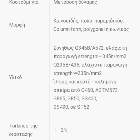
Κοστούμι για
Μετάδοση δύναμης
Κωνοειδής, πολυ-πυραμιδικός,
Μορφή
Columniform, polygonal ή κωνικός
Συνήθως Q345B/A572, ελάχιστη
παραγωγή strength>=345n/mm2
Q235B/A36, ελάχιστη παραγωγή
strength>=235n/mm2
Υλικό
Όπως και καυτό - κυλημένη
σπείρα από Q460, ASTM573
GR65, GR50, SS400,
SS490, σε ST52-
Torlance της
+ - 2%
διάστασης