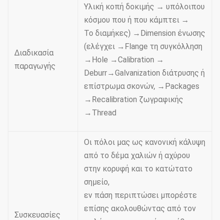
Υλική κοπή δοκιμής → υπόλοιπου
κόσμου που ή που κάμπτει →
Το διαμήκες) →Dimension ένωσης
(ελέγχει →Flange τη συγκόλληση
Διαδικασία
→Hole →Calibration →
παραγωγής
Deburr→Galvanization διάτρυσης ή
επίστρωμα σκονών, →Packages
→Recalibration ζωγραφικής
→Thread
Οι πόλοι μας ως κανονική κάλυψη
από το δέμα χαλιών ή αχύρου
στην κορυφή και το κατώτατο
σημείο,
εν πάση περιπτώσει μπορέστε
επίσης ακολουθώντας από τον
Συσκευασίες