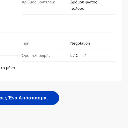
Αριθμός μοντέλου:
Δρόμου φωτός
πόλους
Τιμή:
Negotation
Όροι πληρωμής:
L / C, T / T
 το μήνα
ρες Ένα Απόσπασμα.