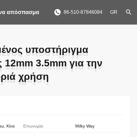
ένα απόσπασμα
86-510-87846084
GR
μένος υποστήριγμα
μένος υποστήριγμα
 12mm 3.5mm για την
 12mm 3.5mm για την
φριά χρήση
φριά χρήση
su, Κίνα
Επωνυμία:
Milky Way