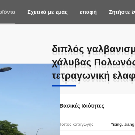
οϊόντα
Σχετικά με εμάς
επαφή
Ζητήστε 
διπλός γαλβανισ
διπλός γαλβανισ
χάλυβας Πολωνός
χάλυβας Πολωνός
τετραγωνική ελα
τετραγωνική ελα
Βασικές Ιδιότητες
Τόπος καταγωγής:
Yixing, Jiang