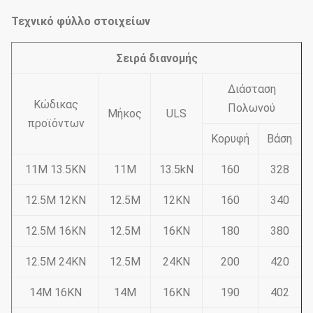
Τεχνικό φύλλο στοιχείων
Σειρά διανομής
Διάσταση
Κώδικας
Πολωνού
Μήκος
ULS
προϊόντων
Κορυφή
Βάση
11M 13.5KN
11M
13.5kN
160
328
12.5M 12KN
12.5M
12KN
160
340
12.5M 16KN
12.5M
16KN
180
380
12.5M 24KN
12.5M
24KN
200
420
14M 16KN
14M
16KN
190
402