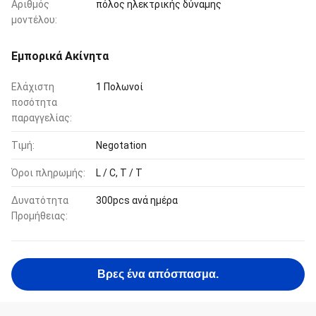
Αριθμός
πόλος ηλεκτρικής δύναμης
μοντέλου:
Εμπορικά Ακίνητα
Ελάχιστη
1 Πολωνοί
ποσότητα
παραγγελίας:
Τιμή:
Negotation
Όροι πληρωμής:
L / C, T / T
Δυνατότητα
300pcs ανά ημέρα
Προμήθειας:
Βρες ένα απόσπασμα.