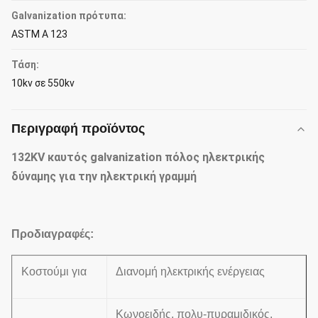
Galvanization πρότυπα:
ASTM Α 123
Τάση:
10kv σε 550kv
Περιγραφή προϊόντος
132KV καυτός galvanization πόλος ηλεκτρικής
δύναμης για την ηλεκτρική γραμμή
Προδιαγραφές:
Κοστούμι για
Διανομή ηλεκτρικής ενέργειας
Κωνοειδής, πολυ-πυραμιδικός,