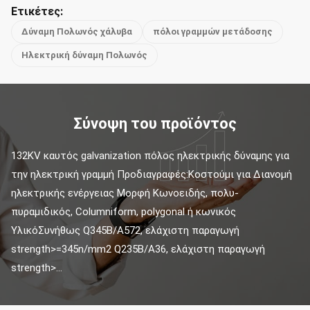
Ετικέτες:
Δύναμη Πολωνός χάλυβα
πόλοι γραμμών μετάδοσης
Ηλεκτρική δύναμη Πολωνός
Σύνοψη του προϊόντος
132KV καυτός galvanization πόλος ηλεκτρικής δύναμης για 
την ηλεκτρική γραμμή Προδιαγραφές:Κοστούμι για Διανομή 
ηλεκτρικής ενέργειας Μορφή Κωνοειδής, πολυ-
πυραμιδικός, Columniform, polygonal ή κωνικός 
ΥλικόΣυνήθως Q345B/A572, ελάχιστη παραγωγή 
strength>=345n/mm2 Q235B/A36, ελάχιστη παραγωγή 
strength>...