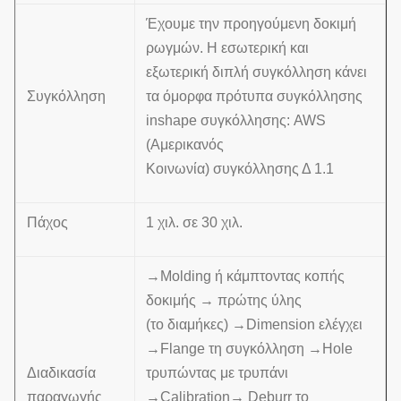
Έχουμε την προηγούμενη δοκιμή
ρωγμών. Η εσωτερική και
εξωτερική διπλή συγκόλληση κάνει
Συγκόλληση
τα όμορφα πρότυπα συγκόλλησης
inshape συγκόλλησης: AWS
(Αμερικανός
Κοινωνία) συγκόλλησης Δ 1.1
Πάχος
1 χιλ. σε 30 χιλ.
→Molding ή κάμπτοντας κοπής
δοκιμής → πρώτης ύλης
(το διαμήκες) →Dimension ελέγχει
→Flange τη συγκόλληση →Hole
Διαδικασία
τρυπώντας με τρυπάνι
παραγωγής
→Calibration→ Deburr το