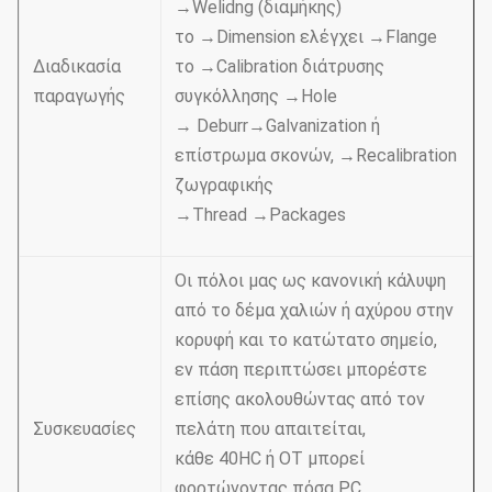
→Welidng (διαμήκης)
το →Dimension ελέγχει →Flange
Διαδικασία
το →Calibration διάτρυσης
παραγωγής
συγκόλλησης →Hole
→ Deburr→Galvanization ή
επίστρωμα σκονών, →Recalibration
ζωγραφικής
→Thread →Packages
Οι πόλοι μας ως κανονική κάλυψη
από το δέμα χαλιών ή αχύρου στην
κορυφή και το κατώτατο σημείο,
εν πάση περιπτώσει μπορέστε
επίσης ακολουθώντας από τον
Συσκευασίες
πελάτη που απαιτείται,
κάθε 40HC ή OT μπορεί
φορτώνοντας πόσα PC