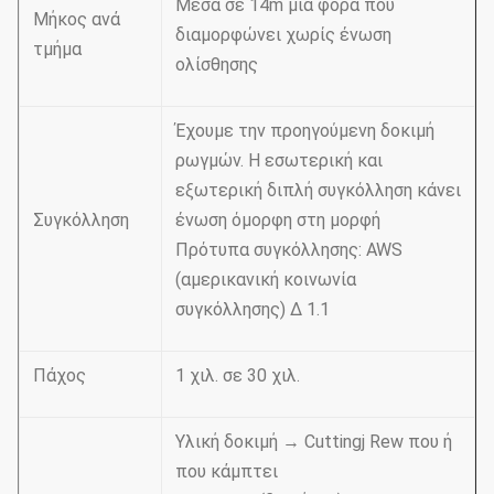
Μέσα σε 14m μιά φορά που
Μήκος ανά
διαμορφώνει χωρίς ένωση
τμήμα
ολίσθησης
Έχουμε την προηγούμενη δοκιμή
ρωγμών. Η εσωτερική και
εξωτερική διπλή συγκόλληση κάνει
Συγκόλληση
ένωση όμορφη στη μορφή
Πρότυπα συγκόλλησης: AWS
(αμερικανική κοινωνία
συγκόλλησης) Δ 1.1
Πάχος
1 χιλ. σε 30 χιλ.
Υλική δοκιμή → Cuttingj Rew που ή
που κάμπτει