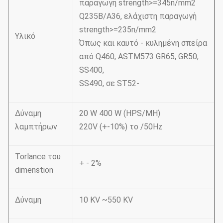
παραγωγή strength>=345n/mm2
Q235B/A36, ελάχιστη παραγωγή
strength>=235n/mm2
Υλικό
Όπως και καυτό - κυλημένη σπείρα
από Q460, ASTM573 GR65, GR50,
SS400,
SS490, σε ST52-
Δύναμη
20 W 400 W (HPS/MH)
λαμπτήρων
220V (+-10%) το /50Hz
Torlance του
+ - 2%
dimenstion
Δύναμη
10 KV ~550 KV