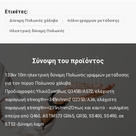
Ετικέτες:
Δύναμη Πολωνός χάλυβα
πόλοι γραμμών μετάδοσης
Ηλεκτρική δύναμη Πολωνός
Σύνοψη του προϊόντος
133kv 10m ηλεκτρική δύναμη Πολωνός γραμμών μετάδοσης 
για τον πύργο Πολωνού χάλυβα 
Προδιαγραφές:ΥλικόΣυνήθως Q345B/A572, ελάχιστη 
παραγωγή strength>=345n/mm2 Q235B/A36, ελάχιστη 
παραγωγή strength>=235n/mm2Όπως και καυτό - κυλημένη 
σπείρα από Q460, ASTM573 GR65, GR50, SS400, SS490, σε 
ST52-Δύναμη λαμπ...