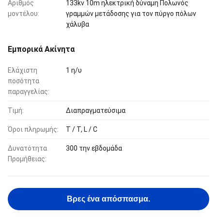
Αριθμός
133kv 10m ηλεκτρική δύναμη Πολωνός
μοντέλου:
γραμμών μετάδοσης για τον πύργο πόλων
χάλυβα
Εμπορικά Ακίνητα
Ελάχιστη
1 η/υ
ποσότητα
παραγγελίας:
Τιμή:
Διαπραγματεύσιμα
Όροι πληρωμής:
T / T, L / C
Δυνατότητα
300 την εβδομάδα
Προμήθειας:
Βρες ένα απόσπασμα.