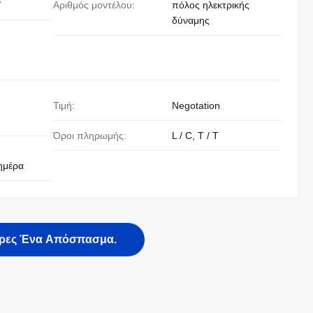
/
Αριθμός μοντέλου:
πόλος ηλεκτρικής
δύναμης
Τιμή:
Negotation
Όροι πληρωμής:
L / C, T / T
ημέρα
ρες Ένα Απόσπασμα.