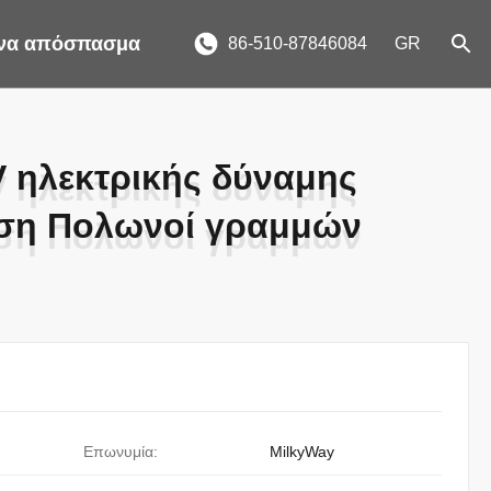
ένα απόσπασμα
86-510-87846084
GR
 ηλεκτρικής δύναμης
 ηλεκτρικής δύναμης
ση Πολωνοί γραμμών
ση Πολωνοί γραμμών
Επωνυμία:
MilkyWay