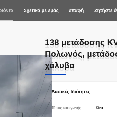
οϊόντα
Σχετικά με εμάς
επαφή
Ζητήστε 
138 μετάδοσης KV
138 μετάδοσης KV
Πολωνός, μετάδο
Πολωνός, μετάδο
χάλυβα
χάλυβα
Βασικές Ιδιότητες
Τόπος καταγωγής:
Κίνα