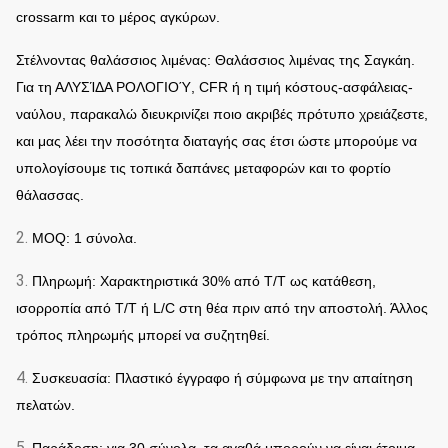
crossarm και το μέρος αγκύρων.
Στέλνοντας θαλάσσιος λιμένας: Θαλάσσιος λιμένας της Σαγκάη.
Για τη ΑΛΥΣΊΔΑ ΡΟΛΟΓΙΟΎ, CFR ή η τιμή κόστους-ασφάλειας-
ναύλου, παρακαλώ διευκρινίζει ποιο ακριβές πρότυπο χρειάζεστε,
και μας λέει την ποσότητα διαταγής σας έτσι ώστε μπορούμε να
υπολογίσουμε τις τοπικά δαπάνες μεταφορών και το φορτίο
θάλασσας.
2.
MOQ: 1 σύνολα.
3.
Πληρωμή: Χαρακτηριστικά 30% από T/T ως κατάθεση,
ισορροπία από T/T ή L/C στη θέα πριν από την αποστολή. Άλλος
τρόπος πληρωμής μπορεί να συζητηθεί.
4.
Συσκευασία: Πλαστικό έγγραφο ή σύμφωνα με την απαίτηση
πελατών.
5.