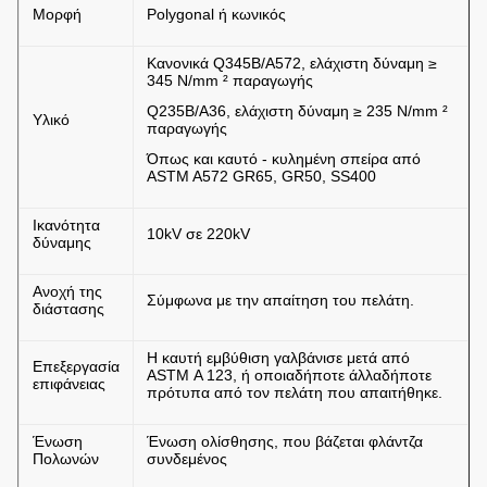
Μορφή
Polygonal ή κωνικός
Κανονικά Q345B/A572, ελάχιστη δύναμη ≥
345 N/mm ² παραγωγής
Q235B/A36, ελάχιστη δύναμη ≥ 235 N/mm ²
Υλικό
παραγωγής
Όπως και καυτό - κυλημένη σπείρα από
ASTM A572 GR65, GR50, SS400
Ικανότητα
10kV σε 220kV
δύναμης
Ανοχή της
Σύμφωνα με την απαίτηση του πελάτη.
διάστασης
Η καυτή εμβύθιση γαλβάνισε μετά από
Επεξεργασία
ASTM Α 123, ή οποιαδήποτε άλλαδήποτε
επιφάνειας
πρότυπα από τον πελάτη που απαιτήθηκε.
Ένωση
Ένωση ολίσθησης, που βάζεται φλάντζα
Πολωνών
συνδεμένος