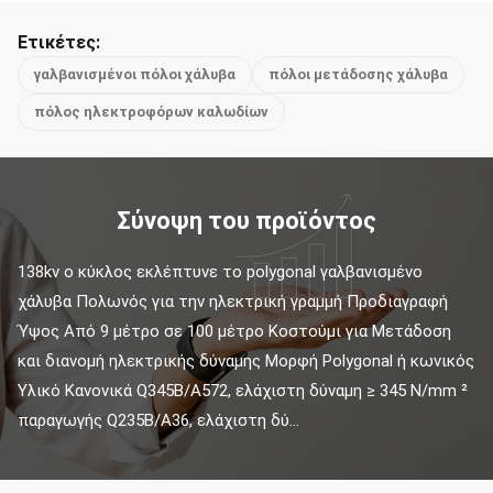
Ετικέτες:
γαλβανισμένοι πόλοι χάλυβα
πόλοι μετάδοσης χάλυβα
πόλος ηλεκτροφόρων καλωδίων
Σύνοψη του προϊόντος
138kv ο κύκλος εκλέπτυνε το polygonal γαλβανισμένο 
χάλυβα Πολωνός για την ηλεκτρική γραμμή Προδιαγραφή 
Ύψος Από 9 μέτρο σε 100 μέτρο Κοστούμι για Μετάδοση 
και διανομή ηλεκτρικής δύναμης Μορφή Polygonal ή κωνικός 
Υλικό Κανονικά Q345B/A572, ελάχιστη δύναμη ≥ 345 N/mm ² 
παραγωγής Q235B/A36, ελάχιστη δύ...