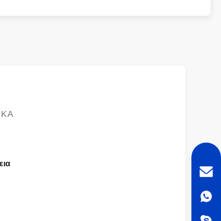
ΙΚΆ
εια