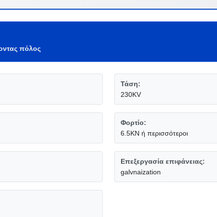
οντας πόλος
Τάση:
230KV
Φορτίο:
6.5KN ή περισσότεροι
Επεξεργασία επιφάνειας:
galvnaization