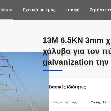
οϊόντα
Σχετικά με εμάς
επαφή
Ζητήστε 
13M 6.5KN 3mm χ
13M 6.5KN 3mm χ
χάλυβα για τον π
χάλυβα για τον π
galvanization την
galvanization την
Βασικές Ιδιότητες
Τόπος καταγωγής:
Yixing, Jiang