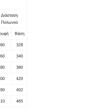
Διάσταση
Πολωνού
ρυφή
Βάση
160
328
160
340
180
380
200
420
190
402
210
465