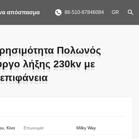
ένα απόσπασμα
86-510-87846084
GR
ρησιμότητα Πολωνός
ρησιμότητα Πολωνός
ύργο λήξης 230kv με
ύργο λήξης 230kv με
 επιφάνεια
 επιφάνεια
su, Κίνα
Επωνυμία:
Milky Way