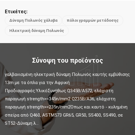
Ετικέτες:
Δύναμη Πολωνός χάλυβα
πόλοι γραμμών μετάδοσης
Ηλεκτρική δύναμη Πολωνός
Σύνοψη του προϊόντος
γαλβανισμένη ηλεκτρική δύναμη Πολωνός καυτής εμβύθισης 
13m με τα όπλα για την Αφρική 
Προδιαγραφές:ΥλικόΣυνήθως Q345B/A572, ελάχιστη 
παραγωγή strength>=345n/mm2 Q235B/A36, ελάχιστη 
παραγωγή strength>=235n/mm2Όπως και καυτό - κυλημένη 
σπείρα από Q460, ASTM573 GR65, GR50, SS400, SS490, σε 
ST52-Δύναμη λ...