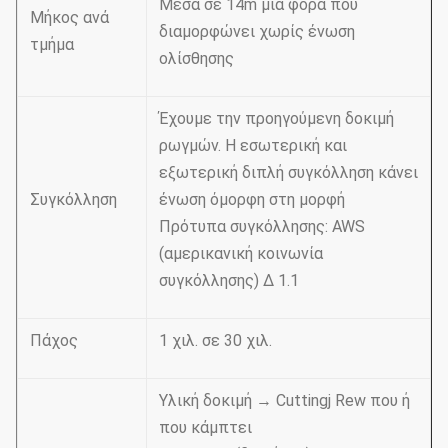
Μέσα σε 14m μιά φορά που
Μήκος ανά
διαμορφώνει χωρίς ένωση
τμήμα
ολίσθησης
Έχουμε την προηγούμενη δοκιμή
ρωγμών. Η εσωτερική και
εξωτερική διπλή συγκόλληση κάνει
Συγκόλληση
ένωση όμορφη στη μορφή
Πρότυπα συγκόλλησης: AWS
(αμερικανική κοινωνία
συγκόλλησης) Δ 1.1
Πάχος
1 χιλ. σε 30 χιλ.
Υλική δοκιμή → Cuttingj Rew που ή
που κάμπτει