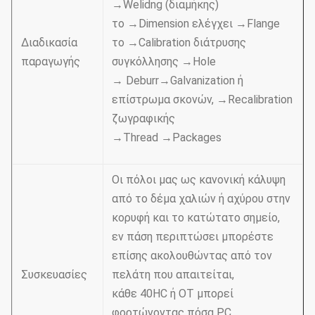
→Welidng (διαμήκης)
το →Dimension ελέγχει →Flange
Διαδικασία
το →Calibration διάτρυσης
παραγωγής
συγκόλλησης →Hole
→ Deburr→Galvanization ή
επίστρωμα σκονών, →Recalibration
ζωγραφικής
→Thread →Packages
Οι πόλοι μας ως κανονική κάλυψη
από το δέμα χαλιών ή αχύρου στην
κορυφή και το κατώτατο σημείο,
εν πάση περιπτώσει μπορέστε
επίσης ακολουθώντας από τον
Συσκευασίες
πελάτη που απαιτείται,
κάθε 40HC ή OT μπορεί
φορτώνοντας πόσα PC