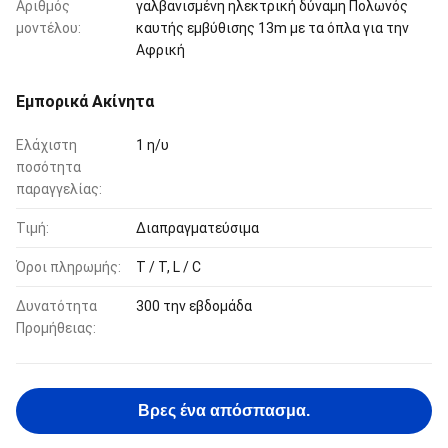
Αριθμός
γαλβανισμένη ηλεκτρική δύναμη Πολωνός
μοντέλου:
καυτής εμβύθισης 13m με τα όπλα για την
Αφρική
Εμπορικά Ακίνητα
Ελάχιστη
1 η/υ
ποσότητα
παραγγελίας:
Τιμή:
Διαπραγματεύσιμα
Όροι πληρωμής:
T / T, L / C
Δυνατότητα
300 την εβδομάδα
Προμήθειας:
Βρες ένα απόσπασμα.