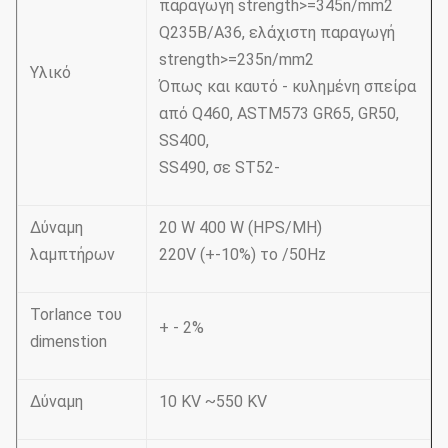
παραγωγή strength>=345n/mm2
Q235B/A36, ελάχιστη παραγωγή
strength>=235n/mm2
Υλικό
Όπως και καυτό - κυλημένη σπείρα
από Q460, ASTM573 GR65, GR50,
SS400,
SS490, σε ST52-
Δύναμη
20 W 400 W (HPS/MH)
λαμπτήρων
220V (+-10%) το /50Hz
Torlance του
+ - 2%
dimenstion
Δύναμη
10 KV ~550 KV