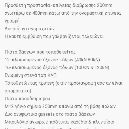
Πρόσθετη προστασία -επίγειας διάβρωσης 200mm
ανωτέρω σε 400mm κάτω από την ονομαστική επίγεια
γραμμή
Λουριά αντι-νεροχυτών
Η καυτή εμβύθιση που γαλβανίζεται τελειώνει
Πιάτο βάσεων που τοποθετείται:
12-πλαισιωμένος άξονας πόλων (40kN 80kN)
16-πλαισιωμένος άξονας πόλων (100kN & 120kN)
Ενωμένη στενά τοπ ΚΑΠ
Τοποθετώντας τρύπες (στην προδιαγραφή σας αν είναι
απαραίτητο)
Πιάτο προσδιορισμού
M12 γήινο σημείο 250mm επάνω από τη βάση πόλων
Δύο ανυψωτικά gussets στο πιάτο βάσεων
Μπουλόνια αγκύρων, πρότυπα, καρύδια & πλυντήρια