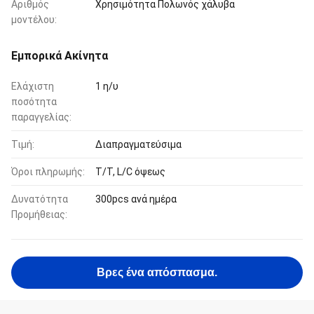
Αριθμός
Χρησιμότητα Πολωνός χάλυβα
μοντέλου:
Εμπορικά Ακίνητα
Ελάχιστη
1 η/υ
ποσότητα
παραγγελίας:
Τιμή:
Διαπραγματεύσιμα
Όροι πληρωμής:
T/T, L/C όψεως
Δυνατότητα
300pcs ανά ημέρα
Προμήθειας:
Βρες ένα απόσπασμα.