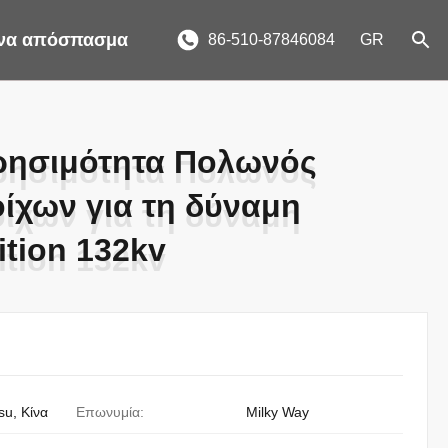
ένα απόσπασμα
86-510-87846084
GR
ρησιμότητα Πολωνός
ρησιμότητα Πολωνός
ίχων για τη δύναμη
ίχων για τη δύναμη
ition 132kv
ition 132kv
su, Κίνα
Επωνυμία:
Milky Way