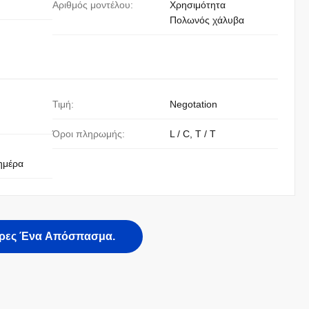
Αριθμός μοντέλου:
Χρησιμότητα
Πολωνός χάλυβα
Τιμή:
Negotation
Όροι πληρωμής:
L / C, T / T
ημέρα
ρες Ένα Απόσπασμα.