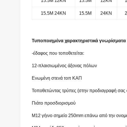
15.5M 12KN
15.5M
12KN
15.5M 24KN
15.5M
24KN
Τυποποιημένα χαρακτηριστικά γνωρίσματα τ
-έδαφος που τοποθετείται:
12-πλαισιωμένος άξονας πόλων
Ενωμένη στενά τοπ ΚΑΠ
Τοποθετώντας τρύπες (στην προδιαγραφή σας α
Πιάτο προσδιορισμού
M12 γήινο σημείο 250mm επάνω από την ονομα