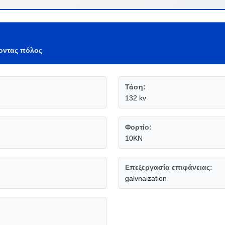
οντας πόλος
Τάση:
132 kv
Φορτίο:
10KN
Επεξεργασία επιφάνειας:
galvnaization