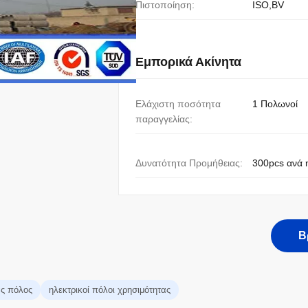
Πιστοποίηση:
ISO,BV
Εμπορικά Ακίνητα
Ελάχιστη ποσότητα
1 Πολωνοί
παραγγελίας:
Δυνατότητα Προμήθειας:
300pcs ανά 
Β
ας πόλος
ηλεκτρικοί πόλοι χρησιμότητας