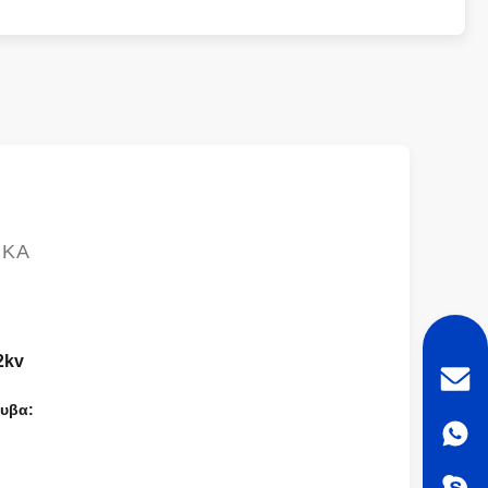
ΙΚΆ
2kv
λυβα: