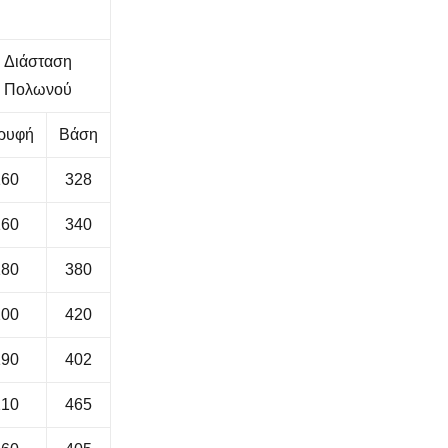
Διάσταση
Πολωνού
ρυφή
Βάση
160
328
160
340
180
380
200
420
190
402
210
465