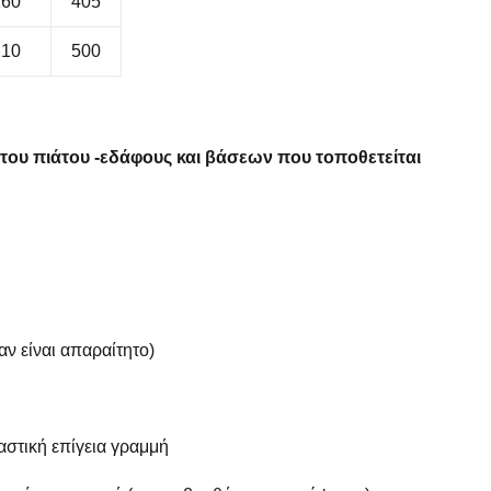
160
405
210
500
ου πιάτου -εδάφους και βάσεων που τοποθετείται
ν είναι απαραίτητο)
στική επίγεια γραμμή