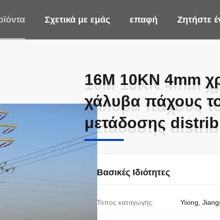
οϊόντα
Σχετικά με εμάς
επαφή
Ζητήστε 
16M 10KN 4mm χ
16M 10KN 4mm χ
χάλυβα πάχους το
χάλυβα πάχους το
μετάδοσης distrib
μετάδοσης distrib
Βασικές Ιδιότητες
Τόπος καταγωγής:
Yixing, Jiang