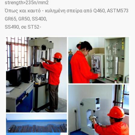
strength>235n/mm2
Όπως και καυτό - κυλημένη σπείρα από Q460, ASTM573
GR65, GR50, SS400,
SS490, σε ST52-