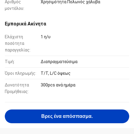
Αριθμός
Χρησιμότητα Πολωνός χάλυβα
μοντέλου:
Εμπορικά Ακίνητα
Ελάχιστη
1 η/υ
ποσότητα
παραγγελίας:
Τιμή:
Διαπραγματεύσιμα
Όροι πληρωμής:
T/T, L/C όψεως
Δυνατότητα
300pcs ανά ημέρα
Προμήθειας:
Βρες ένα απόσπασμα.