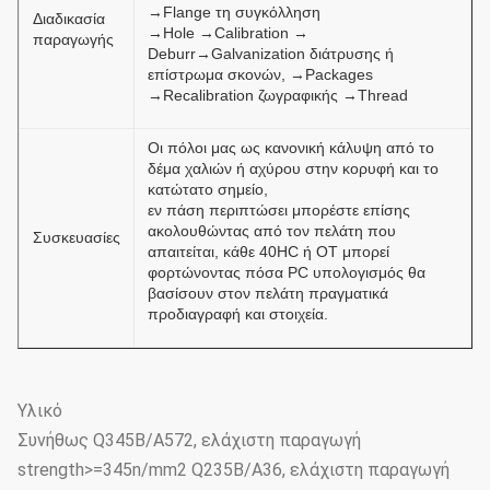
→Flange τη συγκόλληση
Διαδικασία
→Hole →Calibration →
παραγωγής
Deburr→Galvanization διάτρυσης ή
επίστρωμα σκονών, →Packages
→Recalibration ζωγραφικής →Thread
Οι πόλοι μας ως κανονική κάλυψη από το
δέμα χαλιών ή αχύρου στην κορυφή και το
κατώτατο σημείο,
εν πάση περιπτώσει μπορέστε επίσης
ακολουθώντας από τον πελάτη που
Συσκευασίες
απαιτείται, κάθε 40HC ή OT μπορεί
φορτώνοντας πόσα PC υπολογισμός θα
βασίσουν στον πελάτη πραγματικά
προδιαγραφή και στοιχεία.
Υλικό
Συνήθως Q345B/A572, ελάχιστη παραγωγή
strength>=345n/mm2 Q235B/A36, ελάχιστη παραγωγή