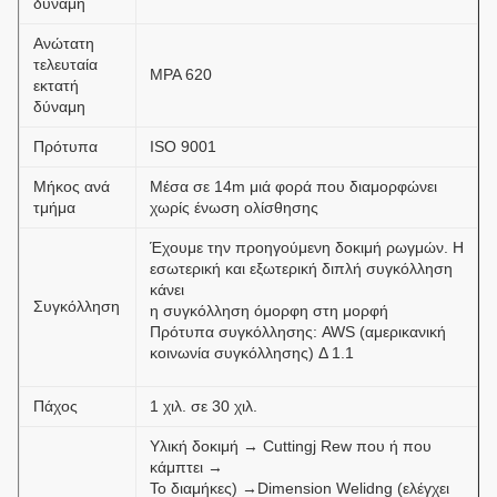
δύναμη
Ανώτατη
τελευταία
MPA 620
εκτατή
δύναμη
Πρότυπα
ISO 9001
Μήκος ανά
Μέσα σε 14m μιά φορά που διαμορφώνει
τμήμα
χωρίς ένωση ολίσθησης
Έχουμε την προηγούμενη δοκιμή ρωγμών. Η
εσωτερική και εξωτερική διπλή συγκόλληση
κάνει
Συγκόλληση
η συγκόλληση όμορφη στη μορφή
Πρότυπα συγκόλλησης: AWS (αμερικανική
κοινωνία συγκόλλησης) Δ 1.1
Πάχος
1 χιλ. σε 30 χιλ.
Υλική δοκιμή → Cuttingj Rew που ή που
κάμπτει →
Το διαμήκες) →Dimension Welidng (ελέγχει