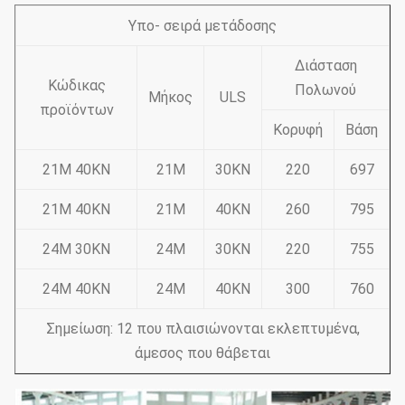
Υπο- σειρά μετάδοσης
Διάσταση
Κώδικας
Πολωνού
Μήκος
ULS
προϊόντων
Κορυφή
Βάση
21M 40KN
21M
30KN
220
697
21M 40KN
21M
40KN
260
795
24M 30KN
24M
30KN
220
755
24M 40KN
24M
40KN
300
760
Σημείωση: 12 που πλαισιώνονται εκλεπτυμένα,
άμεσος που θάβεται