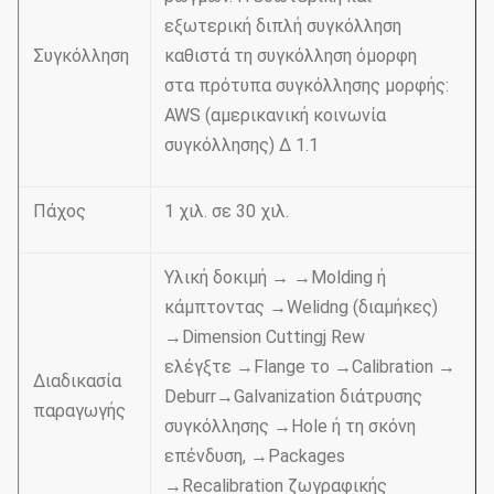
εξωτερική διπλή συγκόλληση
Συγκόλληση
καθιστά τη συγκόλληση όμορφη
στα πρότυπα συγκόλλησης μορφής:
AWS (αμερικανική κοινωνία
συγκόλλησης) Δ 1.1
Πάχος
1 χιλ. σε 30 χιλ.
Υλική δοκιμή → →Molding ή
κάμπτοντας →Welidng (διαμήκες)
→Dimension Cuttingj Rew
ελέγξτε →Flange το →Calibration →
Διαδικασία
Deburr→Galvanization διάτρυσης
παραγωγής
συγκόλλησης →Hole ή τη σκόνη
επένδυση, →Packages
→Recalibration ζωγραφικής