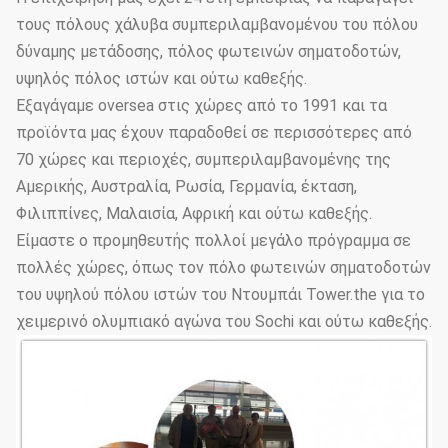
τους πόλους χάλυβα συμπεριλαμβανομένου του πόλου
Αντιδιαβρωτική
≥20 έτη
διάρκεια ζωής
δύναμης μετάδοσης, πόλος φωτεινών σηματοδοτών,
υψηλός πόλος ιστών και ούτω καθεξής.
Πάχος
≥100um
Εξαγάγαμε oversea στις χώρες από το 1991 και τα
προϊόντα μας έχουν παραδοθεί σε περισσότερες από
Στρώμα
Συγκολλητική
GB9286-880
επιστρώματος
δύναμη
70 χώρες και περιοχές, συμπεριλαμβανομένης της
Αμερικής, Αυστραλία, Ρωσία, Γερμανία, έκταση,
Σκληρότητα
≥2H
Φιλιππίνες, Μαλαισία, Αφρική και ούτω καθεξής.
Επιλογές
Είμαστε ο προμηθευτής πολλοί μεγάλο πρόγραμμα σε
ύψους
3.5m~15m
πολλές χώρες, όπως τον πόλο φωτεινών σηματοδοτών
Πολωνού
χάλυβα
του υψηλού πόλου ιστών του Ντουμπάι Tower.the για το
χειμερινό ολυμπιακό αγώνα του Sochi και ούτω καθεξής.
Επιλογές
τύπων
Πολωνών
Κωνικός, polygonal
φωτισμού
οδών