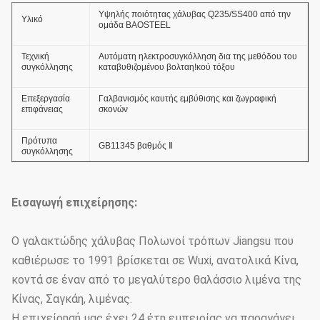
Υψηλής ποιότητας χάλυβας Q235/SS400 από την
Υλικό
ομάδα BAOSTEEL
Τεχνική
Αυτόματη ηλεκτροσυγκόλληση δια της μεθόδου του
συγκόλλησης
καταβυθιζομένου βολταη!κού τόξου
Επεξεργασία
Γαλβανισμός καυτής εμβύθισης και ζωγραφική
επιφάνειας
σκονών
Πρότυπα
GB11345 βαθμός Ⅱ
συγκόλλησης
Πάχος του
επιστρώματος
≥ 86um
Εισαγωγή επιχείρησης:
ψευδάργυρου
Συγκολλητική
Ο γαλακτώδης χάλυβας Πολωνοί τρόπων Jiangsu που
δύναμη του
GB2694-88
επιστρώματος
καθιέρωσε το 1991 βρίσκεται σε Wuxi, ανατολικά Κίνα,
ψευδάργυρου
κοντά σε έναν από το μεγαλύτερο θαλάσσιο λιμένα της
Κίνας, Σαγκάη, λιμένας.
Ικανότητα αντι-
36.9m/s
αέρα
Η επιχείρησή μας έχει 24 έτη εμπειρίας να παραγάγει