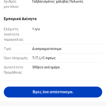
Αριθμός
Γαλβανισμένος χάλυβας Πολωνός
μοντέλου:
Εμπορικά Ακίνητα
Ελάχιστη
1 η/υ
ποσότητα
παραγγελίας:
Τιμή:
Διαπραγματεύσιμα
Όροι πληρωμής:
T/T, L/C όψεως
Δυνατότητα
300pcs ανά ημέρα
Προμήθειας:
Βρες ένα απόσπασμα.