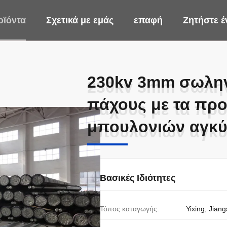
οϊόντα
Σχετικά με εμάς
επαφή
Ζητήστε 
230kv 3mm σωλην
230kv 3mm σωλην
πάχους με τα πρ
πάχους με τα πρ
μπουλονιών αγκ
μπουλονιών αγκ
Βασικές Ιδιότητες
Τόπος καταγωγής:
Yixing, Jiang