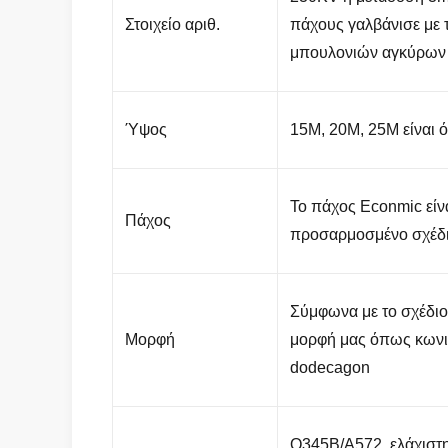
Στοιχείο αριθ.
πάχους γαλβάνισε με 
μπουλονιών αγκύρων
Ύψος
15M, 20M, 25M είναι 
Το πάχος Econmic είν
Πάχος
προσαρμοσμένο σχέδιο
Σύμφωνα με το σχέδιο
Μορφή
μορφή μας όπως κωνι
dodecagon
Q345B/A572, ελάχιστ