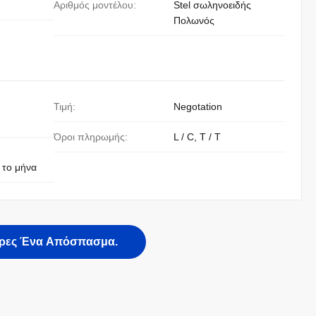
Αριθμός μοντέλου:
Stel σωληνοειδής
Πολωνός
Τιμή:
Negotation
Όροι πληρωμής:
L / C, T / T
 το μήνα
ρες Ένα Απόσπασμα.