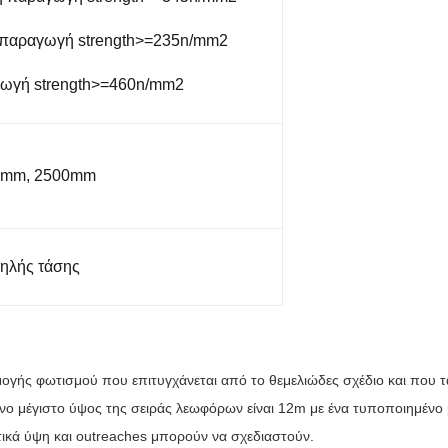
 παραγωγή strength>=235n/mm2
γωγή strength>=460n/mm2
0mm, 2500mm
ηλής τάσης
γής φωτισμού που επιτυγχάνεται από το θεμελιώδες σχέδιο και που τα
ο μέγιστο ύψος της σειράς λεωφόρων είναι 12m με ένα τυποποιημένο 
τικά ύψη και outreaches μπορούν να σχεδιαστούν.