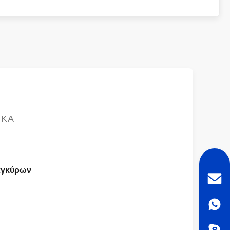
ΙΚΆ
αγκύρων