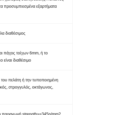
τα προσυμπιεσμένα εξαρτήματα
όλα διαθέσιμος
αι πάχος τοίχων 6mm, ή το
 είναι διαθέσιμο
 του πελάτη ή την τυποποιημένη
κός, στρογγυλός, οκτάγωνος,
η παραγωγή strength>=345n/mm2