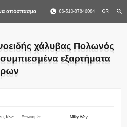
ένα απόσπασμα
86-510-87846084
GR
οειδής χάλυβας Πολωνός
οειδής χάλυβας Πολωνός
οσυμπιεσμένα εξαρτήματα
οσυμπιεσμένα εξαρτήματα
ύρων
ύρων
su, Κίνα
Επωνυμία:
Milky Way