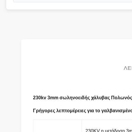
ΛΕ
230kv 3mm σωληνοειδής χάλυβας Πολωνός
Γρήγορες λεπτομέρειες για το γαλβανισμέ
230KV η μετάδοση 3