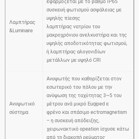
εφαρμόζεται με το βαθμό IP65
συσκευή φωτισμού ασφάλειας με
υψηλής πίεσης
Λαμπτήρας
λαμπτήρας νατρίου του
&Luminaire
μακροχρόνιου ανελκυστήρα και της
υψηλής αποδοτικότητας φωτισμού,
ή λαμπτήρας αλογονιδίων
μετάλλων με υψηλό CRI
Ανυψωτής που καθορίζεται στον
εσωτερικό του πόλου με την
ανύψωση της ταχύτητας 3~5 του
Ανυψωτικό
μέτρου ανά μικρό Euqiped ε
σύστημα
φρένο και σπάσιμο ectromagnetism
– η συσκευή απόδειξης,
χειρωνακτικό opeation ίσχυσε κάτω
από τη διακοπή ρεύματος