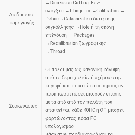
→Dimension Cuttingj Rew
ελέγξτε →Flange το →Calibration →
Διαδικασία
Deburr→Galvanization διάτρυσης
παραγωγής
συγκόλλησης →Hole ή τη σκόνη
επένδυση, →Packages
→Recalibration ζωγραφικής
→Thread
Οι πόλοι μας ως κανονική κάλυψη
από το δέμα χαλιών ή αχύρου στην
κορυφή και το κατώτατο σημείο, εν
πάση περιπτώσει μπορούν επίσης
μετά από από τον πελάτη που
Συσκευασίες
απαιτείται, κάθε 40HC ή OT μπορεί
φορτώνοντας πόσα PC
υπολογισμός
βάση στην προδιαγραφή και τα