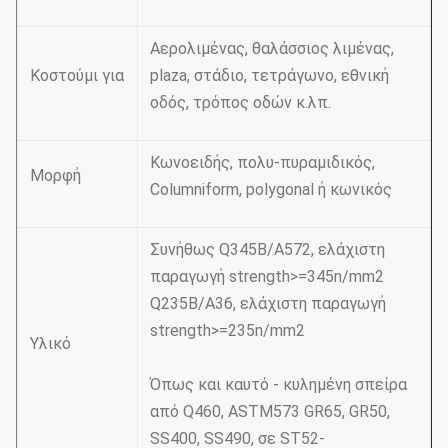
Αερολιμένας, θαλάσσιος λιμένας,
Κοστούμι για
plaza, στάδιο, τετράγωνο, εθνική
οδός, τρόπος οδών κ.λπ.
Κωνοειδής, πολυ-πυραμιδικός,
Μορφή
Columniform, polygonal ή κωνικός
Συνήθως Q345B/A572, ελάχιστη
παραγωγή strength>=345n/mm2
Q235B/A36, ελάχιστη παραγωγή
strength>=235n/mm2
Υλικό
Όπως και καυτό - κυλημένη σπείρα
από Q460, ASTM573 GR65, GR50,
SS400, SS490, σε ST52-