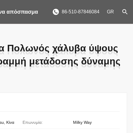
ένα απόσπασμα
86-510-87846084
GR
τα Πολωνός χάλυβα ύψους
τα Πολωνός χάλυβα ύψους
 γραμμή μετάδοσης δύναμης
 γραμμή μετάδοσης δύναμης
su, Κίνα
Επωνυμία:
Milky Way