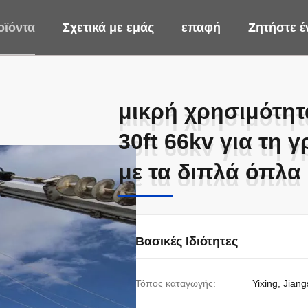
οϊόντα
Σχετικά με εμάς
επαφή
Ζητήστε 
μικρή χρησιμότη
μικρή χρησιμότη
30ft 66kv για τη
30ft 66kv για τη
με τα διπλά όπλα
με τα διπλά όπλα
Βασικές Ιδιότητες
Τόπος καταγωγής:
Yixing, Jiang