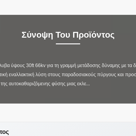
Σύνοψη Του Προϊόντος
υβα ύψους 30ft 66kv για τη γραμμή μετάδοσης δύναμης με τα
θητική εναλλακτική λύση στους παραδοσιακούς πύργους και προ
τος