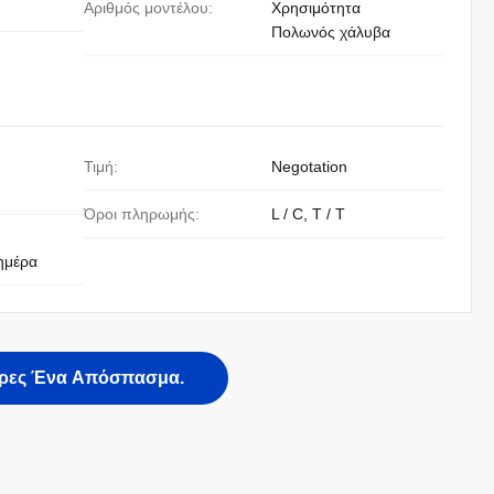
Αριθμός μοντέλου:
Χρησιμότητα
Πολωνός χάλυβα
Τιμή:
Negotation
Όροι πληρωμής:
L / C, T / T
ημέρα
ρες Ένα Απόσπασμα.