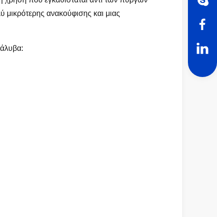
ύ μικρότερης ανακούφισης και μιας
χάλυβα: