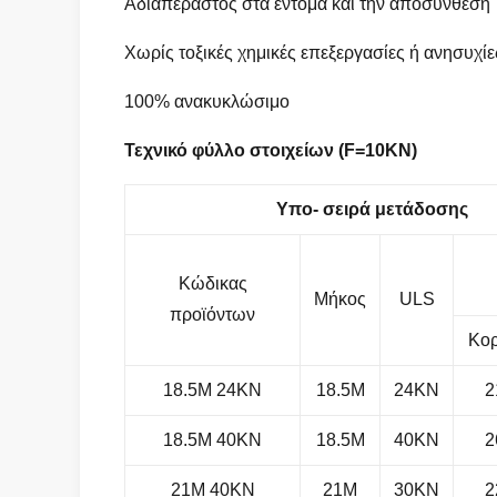
Αδιαπέραστος στα έντομα και την αποσύνθεση
Χωρίς τοξικές χημικές επεξεργασίες ή ανησυχ
100% ανακυκλώσιμο
Τεχνικό φύλλο στοιχείων (F=10KN)
Υπο- σειρά μετάδοσης
Κώδικας
Μήκος
ULS
προϊόντων
Κο
18.5M 24KN
18.5M
24KN
2
18.5M 40KN
18.5M
40KN
2
21M 40KN
21M
30KN
2