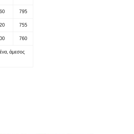
60
795
20
755
00
760
ένα, άμεσος