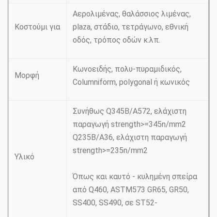
Αερολιμένας, θαλάσσιος λιμένας,
Κοστούμι για
plaza, στάδιο, τετράγωνο, εθνική
οδός, τρόπος οδών κ.λπ.
Κωνοειδής, πολυ-πυραμιδικός,
Μορφή
Columniform, polygonal ή κωνικός
Συνήθως Q345B/A572, ελάχιστη
παραγωγή strength>=345n/mm2
Q235B/A36, ελάχιστη παραγωγή
strength>=235n/mm2
Υλικό
Όπως και καυτό - κυλημένη σπείρα
από Q460, ASTM573 GR65, GR50,
SS400, SS490, σε ST52-