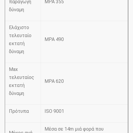
παραγωγή
MPA 355
δύναμη
Ελάχιστο
τελευταίο
MPA 490
εκτατή
δύναμη
Max
τελευταίος
MPA 620
εκτατή
δύναμη
Πρότυπα
ISO 9001
Μέσα σε 14m μιά φορά που
Μήκος ανά