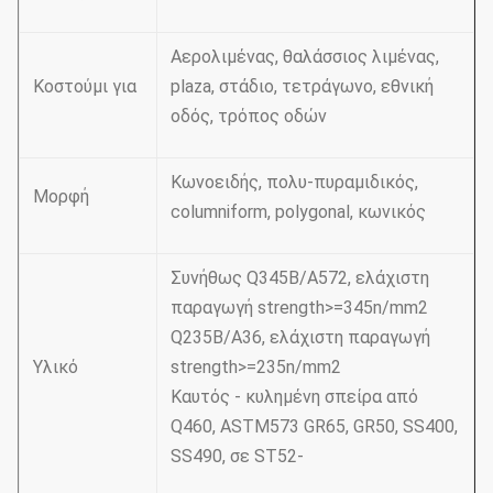
Αερολιμένας, θαλάσσιος λιμένας,
Κοστούμι για
plaza, στάδιο, τετράγωνο, εθνική
οδός, τρόπος οδών
Κωνοειδής, πολυ-πυραμιδικός,
Μορφή
columniform, polygonal, κωνικός
Συνήθως Q345B/A572, ελάχιστη
παραγωγή strength>=345n/mm2
Q235B/A36, ελάχιστη παραγωγή
Υλικό
strength>=235n/mm2
Καυτός - κυλημένη σπείρα από
Q460, ASTM573 GR65, GR50, SS400,
SS490, σε ST52-