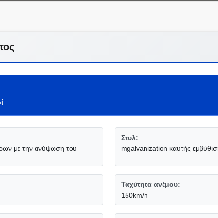
τος
ί
Στυλ:
τρων με την ανύψωση του
mgalvanization καυτής εμβύθισ
Ταχύτητα ανέμου:
150km/h