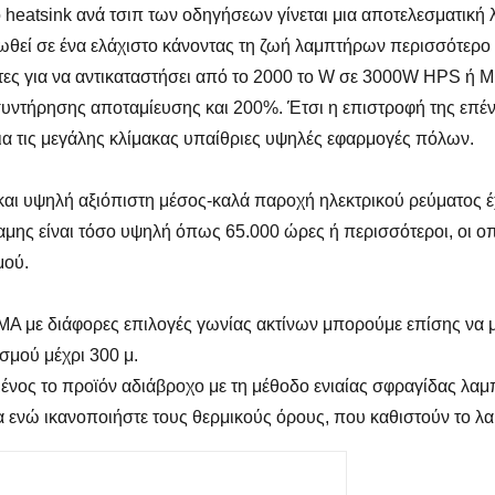
ο heatsink ανά τσιπ των οδηγήσεων γίνεται μια αποτελεσματική
ωθεί σε ένα ελάχιστο κάνοντας τη ζωή λαμπτήρων περισσότερο
ες για να αντικαταστήσει από το 2000 το W σε 3000W HPS ή 
ντήρησης αποταμίευσης και 200%. Έτσι η επιστροφή της επένδ
ια τις μεγάλης κλίμακας υπαίθριες υψηλές εφαρμογές πόλων.
και υψηλή αξιόπιστη μέσος-καλά παροχή ηλεκτρικού ρεύματος έ
μης είναι τόσο υψηλή όπως 65.000 ώρες ή περισσότεροι, οι οπο
μού.
 με διάφορες επιλογές γωνίας ακτίνων μπορούμε επίσης να μ
μού μέχρι 300 μ.
μένος το προϊόν αδιάβροχο με τη μέθοδο ενιαίας σφραγίδας λ
α ενώ ικανοποιήστε τους θερμικούς όρους, που καθιστούν το λ