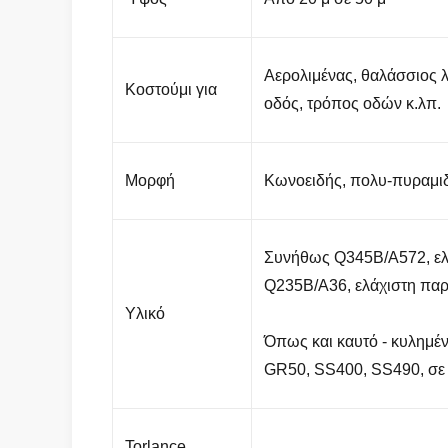
Αερολιμένας, θαλάσσιος λι
Κοστούμι για
οδός, τρόπος οδών κ.λπ.
Μορφή
Κωνοειδής, πολυ-πυραμιδ
Συνήθως Q345B/A572, ελ
Q235B/A36, ελάχιστη πα
Υλικό
Όπως και καυτό - κυλημ
GR50, SS400, SS490, σε
Torlance