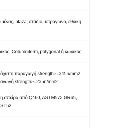
μένας, plaza, στάδιο, τετράγωνο, εθνική
ικός, Columniform, polygonal ή κωνικός
άχιστη παραγωγή strength>=345n/mm2
ραγωγή strength>=235n/mm2
ένη σπείρα από Q460, ASTM573 GR65,
 ST52-