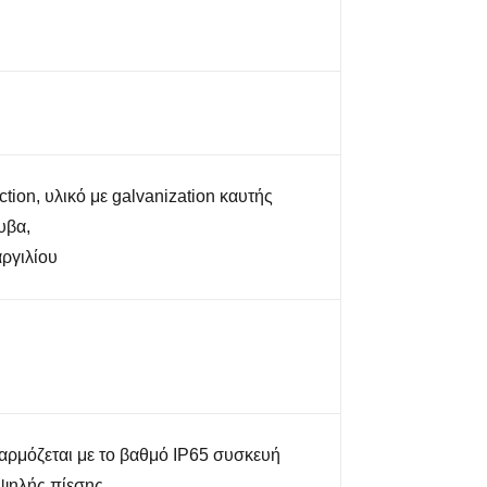
tion, υλικό με galvanization καυτής
υβα,
αργιλίου
αρμόζεται με το βαθμό IP65 συσκευή
ψηλής πίεσης