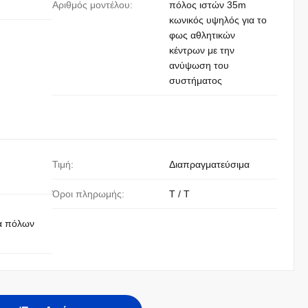
Αριθμός μοντέλου:
πόλος ιστών 35m
κωνικός υψηλός για το
φως αθλητικών
κέντρων με την
ανύψωση του
συστήματος
Τιμή:
Διαπραγματεύσιμα
Όροι πληρωμής:
T / T
α πόλων