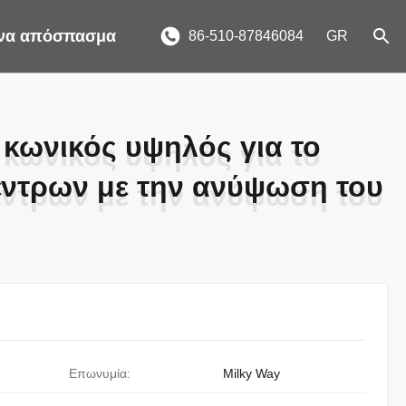
ένα απόσπασμα
86-510-87846084
GR
κωνικός υψηλός για το
κωνικός υψηλός για το
έντρων με την ανύψωση του
έντρων με την ανύψωση του
Επωνυμία:
Milky Way