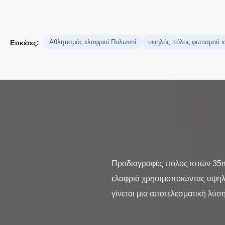
Αθλητισμός ελαφριοί Πολωνοί
υψηλός πόλος φωτισμού ι
Ετικέτες:
Προδιαγραφές πόλος ιστών 35m
ελαφριά χρησιμοποιώντας υψηλή