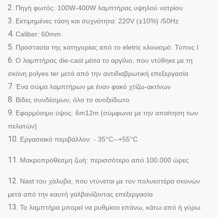
2.
Πηγή φωτός: 100W-400W λαμπτήρας υψηλού νατρίου
3.
Εκτιμημένες τάση και συχνότητα: 220V (±10%) /50Hz
4.
Caliber: 60mm
5.
Προστασία της κατηγορίας από το eletric κλονισμό: Τύπος Ι
6.
Ο λαμπτήρας die-cast μέσα το αργίλιο, που ντύθηκε με τη
σκόνη polyes ter μετά από την αντιδιαβρωτική επεξεργασία
7.
Ένα σώμα λαμπτήρων με έναν φακό χτίζω-ακτίνων
8.
Βίδες συνδέσμων, όλο το ανοξείδωτο
9.
Εφαρμόσιμο ύψος: 6m12m (σύμφωνα με την απαίτηση των
πελατών)
10.
Εργασιακό περιβάλλον: - 35°C--+55°C
11.
Μακροπρόθεσμη ζωή: περισσότερο από 100.000 ώρες
12.
Nast του χάλυβα, που ντύνεται με τον πολυεστέρα σκονών
μετά από την καυτή γαλβανίζοντας επεξεργασία
13.
Το λαμπτήρα μπορεί να ρυθμίσει επάνω, κάτω από ή γύρω