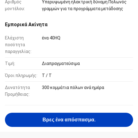
Αριθμός
Υπερυψωμένη ηλεκτρική δύναμη Πολωνός
μοντέλου:
γραμμών για τα προγράμματα μετάδοσης
Εμπορικά Ακίνητα
Ελάχιστη
ένα 40HQ
ποσότητα
παραγγελίας:
Τιμή:
Διαπραγματεύσιμα
Όροι πληρωμής:
T / T
Δυνατότητα
300 κομμάτια πόλων ανά ημέρα
Προμήθειας:
Βρες ένα απόσπασμα.