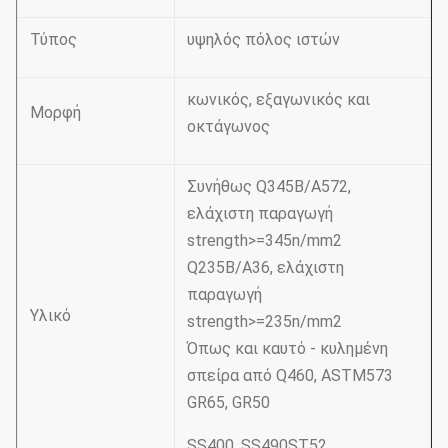
Τύπος
υψηλός πόλος ιστών
κωνικός, εξαγωνικός και
Μορφή
οκτάγωνος
Συνήθως Q345B/A572,
ελάχιστη παραγωγή
strength>=345n/mm2
Q235B/A36, ελάχιστη
παραγωγή
Υλικό
strength>=235n/mm2
Όπως και καυτό - κυλημένη
σπείρα από Q460, ASTM573
GR65, GR50
SS400, SS490ST52