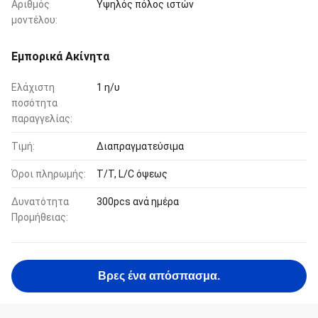
Αριθμός
Υψηλός πόλος ιστών
μοντέλου:
Εμπορικά Ακίνητα
Ελάχιστη
1 η/υ
ποσότητα
παραγγελίας:
Τιμή:
Διαπραγματεύσιμα
Όροι πληρωμής:
T/T, L/C όψεως
Δυνατότητα
300pcs ανά ημέρα
Προμήθειας:
Βρες ένα απόσπασμα.