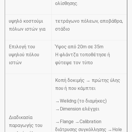
ολίσθησης.
υψηλό κοστούμι
τετράγωνο πόλεων, αποβάθρα,
πόλων ιστών για
στάδιο
Επιλογή του
Ύψος από 20m σε 35m
υψηλού πόλου
Η φλάντζα τοποθέτησε ή
ιστών
φύτεψε τον τύπο
Κοπή δοκιμής → πρώτης ύλης
που ή που κάμπτει
→Welidng (το διαμήκες)
→Dimension ελέγχει
Διαδικασία
→Flange →Calibration
παραγωγής του
διάτρυσης συγκόλλησης →Hole