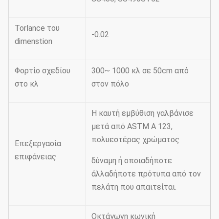
Torlance του
-0.02
dimenstion
Φορτίο σχεδίου
300~ 1000 κλ σε 50cm από
στο κλ
στον πόλο
Η καυτή εμβύθιση γαλβάνισε
μετά από ASTM Α 123,
πολυεστέρας χρώματος
Επεξεργασία
επιφάνειας
δύναμη ή οποιαδήποτε
άλλαδήποτε πρότυπα από τον
πελάτη που απαιτείται.
Οκτάγωνη κωνική