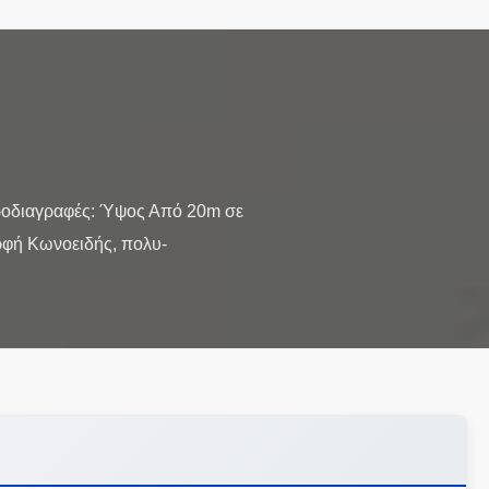
Προδιαγραφές: Ύψος Από 20m σε
ορφή Κωνοειδής, πολυ-