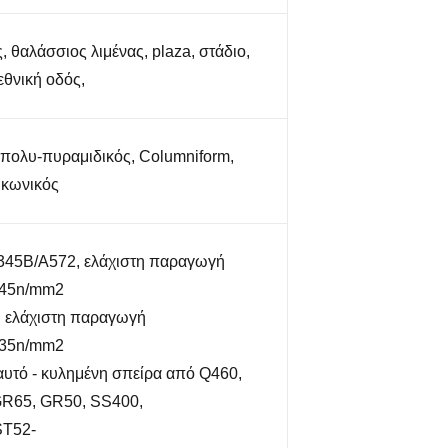
, θαλάσσιος λιμένας, plaza, στάδιο,
εθνική οδός,
πολυ-πυραμιδικός, Columniform,
 κωνικός
45B/A572, ελάχιστη παραγωγή
345n/mm2
 ελάχιστη παραγωγή
235n/mm2
υτό - κυλημένη σπείρα από Q460,
R65, GR50, SS400,
ST52-