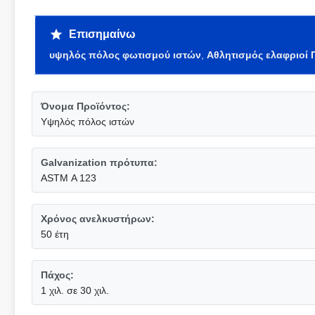
Επισημαίνω
υψηλός πόλος φωτισμού ιστών
,
Αθλητισμός ελαφριοί
Όνομα Προϊόντος:
Υψηλός πόλος ιστών
Galvanization πρότυπα:
ASTM Α 123
Χρόνος ανελκυστήρων:
50 έτη
Πάχος:
1 χιλ. σε 30 χιλ.