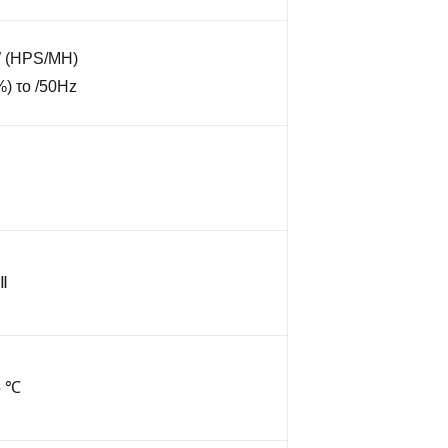
W (HPS/MH)
) το /50Hz
 Ⅱ
5 ℃