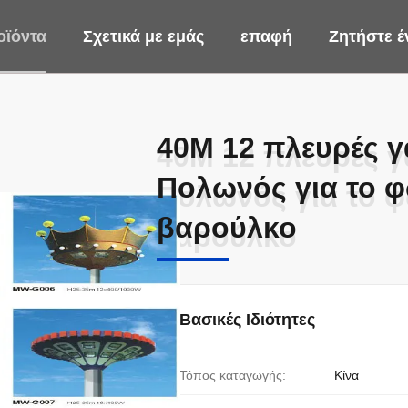
οϊόντα
Σχετικά με εμάς
επαφή
Ζητήστε 
40M 12 πλευρές γ
40M 12 πλευρές γ
Πολωνός για το φ
Πολωνός για το φ
βαρούλκο
βαρούλκο
Βασικές Ιδιότητες
Τόπος καταγωγής:
Κίνα