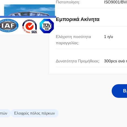
Πιστοποίηση:
ISO9001/BV
Εμπορικά Ακίνητα
Ελάχιστη ποσότητα
1 η/υ
παραγγελίας:
Δυνατότητα Προμήθειας:
300pcs ανά 
Β
στών
Ελαφρύς πόλος πάρκων