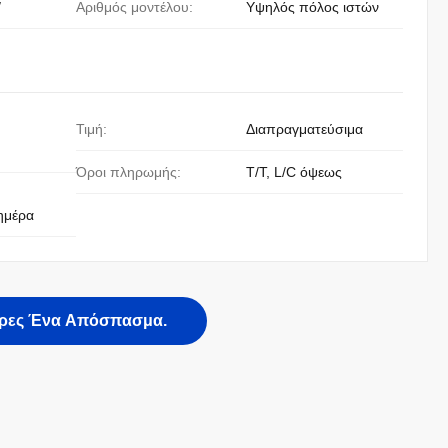
/
Αριθμός μοντέλου:
Υψηλός πόλος ιστών
Τιμή:
Διαπραγματεύσιμα
Όροι πληρωμής:
T/T, L/C όψεως
ημέρα
ρες Ένα Απόσπασμα.