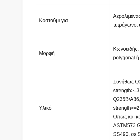
Αερολιμένας
Κοστούμι για
τετράγωνο, 
Κωνοειδής, 
Μορφή
polygonal ή
Συνήθως Q3
strength>=
Q235B/A36,
Υλικό
strength>=
Όπως και κα
ASTM573 G
SS490, σε 