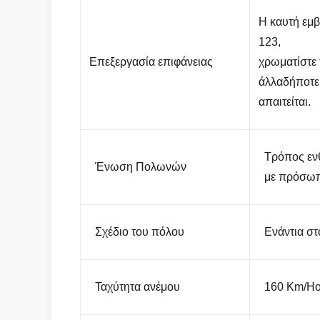
Η καυτή εμ
123,
Επεξεργασία επιφάνειας
χρωματίστε
άλλαδήποτε
απαιτείται.
Τρόπος εν
Ένωση Πολωνών
με πρόσωπ
Σχέδιο του πόλου
Ενάντια στ
Ταχύτητα ανέμου
160 Km/Ho