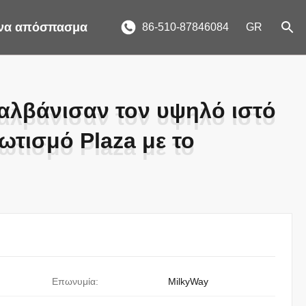
ένα απόσπασμα
86-510-87846084
GR
αλβάνισαν τον υψηλό ιστό
αλβάνισαν τον υψηλό ιστό
ωτισμό Plaza με το
ωτισμό Plaza με το
Επωνυμία:
MilkyWay