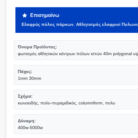
Επισημαίνω
Ελαφρύς πόλος πάρκων
,
Αθλητισμός ελαφριοί Πολωνο
Όνομα Προϊόντος:
φωτισμός αθλητικών κέντρων πόλων ιστών 40m polygonal υψ
Πάχος:
1mm 30mm
Σχήμα:
κωνοειδής, πολυ-πυραμιδικός, columniform, πολυ
Δύναμη:
400w-5000w