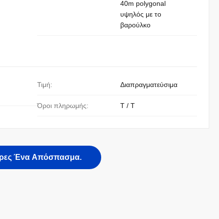
40m polygonal
υψηλός με το
βαρούλκο
Τιμή:
Διαπραγματεύσιμα
Όροι πληρωμής:
T / T
ρες Ένα Απόσπασμα.