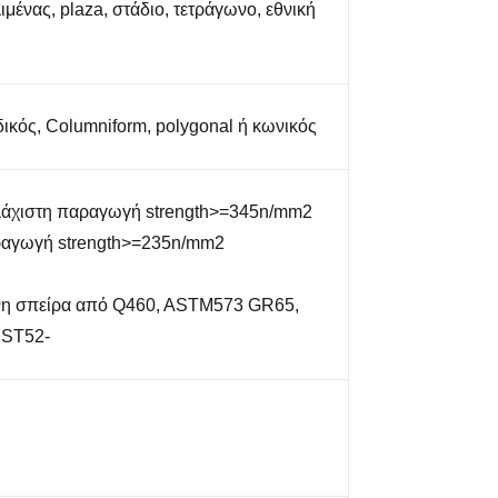
μένας, plaza, στάδιο, τετράγωνο, εθνική
ικός, Columniform, polygonal ή κωνικός
άχιστη παραγωγή strength>=345n/mm2
ραγωγή strength>=235n/mm2
ένη σπείρα από Q460, ASTM573 GR65,
 ST52-