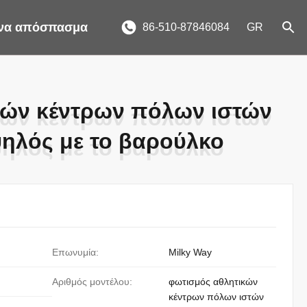
ένα απόσπασμα
86-510-87846084
GR
κών κέντρων πόλων ιστών
κών κέντρων πόλων ιστών
ηλός με το βαρούλκο
ηλός με το βαρούλκο
Επωνυμία:
Milky Way
Αριθμός μοντέλου:
φωτισμός αθλητικών
κέντρων πόλων ιστών