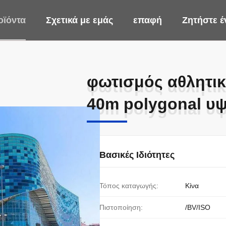
οϊόντα
Σχετικά με εμάς
επαφή
Ζητήστε 
φωτισμός αθλητι
φωτισμός αθλητι
40m polygonal υψ
40m polygonal υψ
Βασικές Ιδιότητες
Τόπος καταγωγής:
Κίνα
Πιστοποίηση:
/BV/ISO