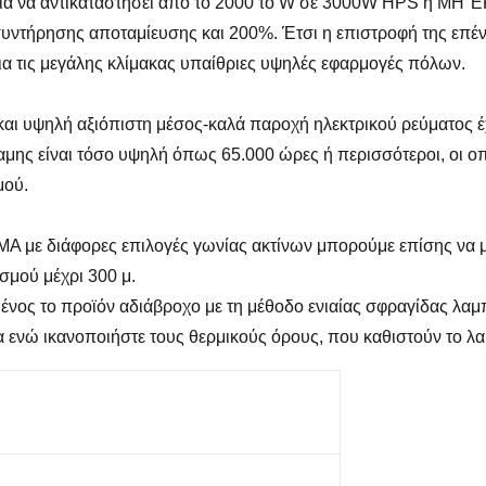
ια να αντικαταστήσει από το 2000 το W σε 3000W HPS ή MH Έ
ντήρησης αποταμίευσης και 200%. Έτσι η επιστροφή της επένδ
ια τις μεγάλης κλίμακας υπαίθριες υψηλές εφαρμογές πόλων.
και υψηλή αξιόπιστη μέσος-καλά παροχή ηλεκτρικού ρεύματος έ
μης είναι τόσο υψηλή όπως 65.000 ώρες ή περισσότεροι, οι οπο
μού.
 με διάφορες επιλογές γωνίας ακτίνων μπορούμε επίσης να μ
μού μέχρι 300 μ.
μένος το προϊόν αδιάβροχο με τη μέθοδο ενιαίας σφραγίδας λ
α ενώ ικανοποιήστε τους θερμικούς όρους, που καθιστούν το λ