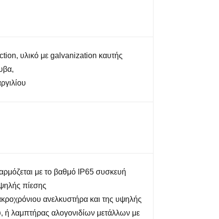
tion, υλικό με galvanization καυτής
υβα,
αργιλίου
αρμόζεται με το βαθμό IP65 συσκευή
ψηλής πίεσης
ακροχρόνιου ανελκυστήρα και της υψηλής
, ή λαμπτήρας αλογονιδίων μετάλλων με