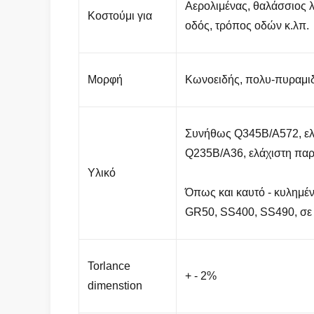
Αερολιμένας, θαλάσσιος λι
Κοστούμι για
οδός, τρόπος οδών κ.λπ.
Μορφή
Κωνοειδής, πολυ-πυραμιδ
Συνήθως Q345B/A572, ελ
Q235B/A36, ελάχιστη πα
Υλικό
Όπως και καυτό - κυλημ
GR50, SS400, SS490, σε
Torlance
+ - 2%
dimenstion