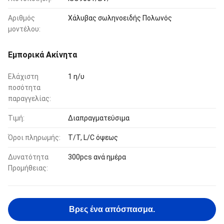
Αριθμός
Χάλυβας σωληνοειδής Πολωνός
μοντέλου:
Εμπορικά Ακίνητα
Ελάχιστη
1 η/υ
ποσότητα
παραγγελίας:
Τιμή:
Διαπραγματεύσιμα
Όροι πληρωμής:
T/T, L/C όψεως
Δυνατότητα
300pcs ανά ημέρα
Προμήθειας:
Βρες ένα απόσπασμα.