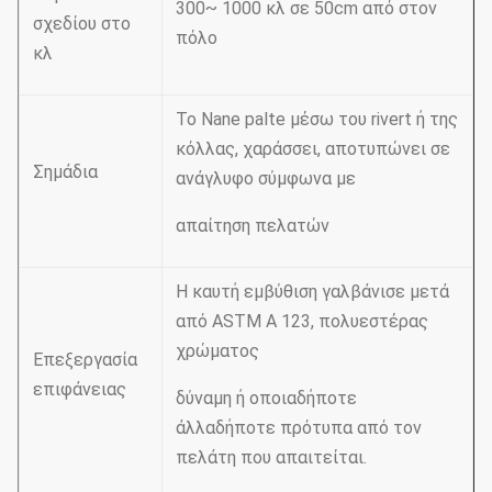
300~ 1000 κλ σε 50cm από στον
σχεδίου στο
πόλο
κλ
Το Nane palte μέσω του rivert ή της
κόλλας, χαράσσει, αποτυπώνει σε
Σημάδια
ανάγλυφο σύμφωνα με
απαίτηση πελατών
Η καυτή εμβύθιση γαλβάνισε μετά
από ASTM Α 123, πολυεστέρας
χρώματος
Επεξεργασία
επιφάνειας
δύναμη ή οποιαδήποτε
άλλαδήποτε πρότυπα από τον
πελάτη που απαιτείται.