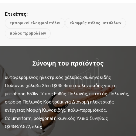
Ετικέτες:
εμπορικοί ελαφριοί πόλοι
ελαφρύς πόλος μετάλλων
πόλος προβολέων
Σύνοψη του προϊόντος
αυτοφερόμενος ηλεκτρικός χάλυβας σωληνοειδής 
Πολωνός χάλυβα 25m Q345 4mm σωληνοειδής για τη 
μετάδοση 550kv Τύπος Ευθύς Πολωνός, εκτατός Πολωνός, 
στροφή Πολωνός Κοστούμι για Διανομή ηλεκτρικής 
ενέργειας Μορφή Κωνοειδής, πολυ-πυραμιδικός, 
Columniform, polygonal ή κωνικός Υλικό Συνήθως 
Q345B/A572, ελάχ...