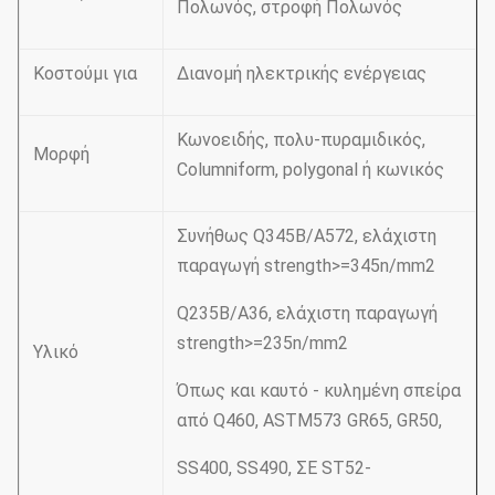
Πολωνός, στροφή Πολωνός
Κοστούμι για
Διανομή ηλεκτρικής ενέργειας
Κωνοειδής, πολυ-πυραμιδικός,
Μορφή
Columniform, polygonal ή κωνικός
Συνήθως Q345B/A572, ελάχιστη
παραγωγή strength>=345n/mm2
Q235B/A36, ελάχιστη παραγωγή
strength>=235n/mm2
Υλικό
Όπως και καυτό - κυλημένη σπείρα
από Q460, ASTM573 GR65, GR50,
SS400, SS490, ΣΕ ST52-