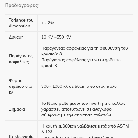
Προδιαγραφές:
Torlance του
+ - 2%
dimenstion
Δύναμη
10 KV ~550 KV
Παράγοντας ασφάλειας για τη διεύθυνση του
κρασιού: 8
Παράγοντας
Παράγοντας ασφάλειας για να στηρίξει το
ασφάλειας
κρασί: 8
Φορτίο
σχεδίου στο
300~ 1000 κλ σε 50cm από στον πόλο
κλ
Το Nane palte μέσω του rivert ή της κόλλας,
Σημάδια
χαράσσει, αποτυπώνει σε ανάγλυφο
σύμφωνα με την απαίτηση πελατών
Η καυτή εμβύθιση γαλβάνισε μετά από ASTM
Α 123,
Επεξεργασία
χρωματίστε τη δύναμη πολυεστέρα ή