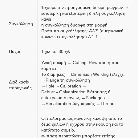
Έχουμε την προηγούμενη δοκιμή ρωγμών. Η
εσωτερική και εξωτερική διπλή συγκόλληση
κάνει
Συγκόλληση
η συγκόλληση όμορφη στη μορφή
Πρότυπα συγκόλλησης: AWS (αμερικανική
κοινωνία συγκόλλησης) Δ 1.1
Πάχος
1 χιλ. σε 30 χιλ.
Υλική δοκιμή → Cuttingj Rew που ή που
κάμπτει →
Το διαμήκες) →Dimension Welidng (ελέγχει
→Flange τη συγκόλληση
Διαδικασία
→Hole →Calibration →
παραγωγής
Deburr→Galvanization διάτρυσης ή
επίστρωμα σκονών, →Packages
→Recalibration ζωγραφικής →Thread
Οι πόλοι μας ως κανονική κάλυψη από το
δέμα χαλιών ή αχύρου στην κορυφή και το
κατώτατο σημείο,
εν πάση περιπτώσει μπορέστε επίσης