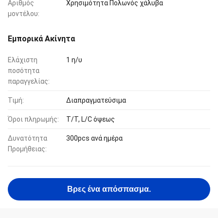
Αριθμός
Χρησιμότητα Πολωνός χάλυβα
μοντέλου:
Εμπορικά Ακίνητα
Ελάχιστη
1 η/υ
ποσότητα
παραγγελίας:
Τιμή:
Διαπραγματεύσιμα
Όροι πληρωμής:
T/T, L/C όψεως
Δυνατότητα
300pcs ανά ημέρα
Προμήθειας:
Βρες ένα απόσπασμα.