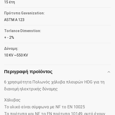
15 έτη
Πρότυπα Gavanization:
ASTM Α 123
Torlance Dimenstion:
+ - 2%
Δύναμη:
10 KV ~550 KV
Περιγραφή προϊόντος
6 χρησιμότητα Πολωνός χάλυβα πλευρών HDG για τη
διανομή ηλεκτρικής δύναμης
Χάλυβας
Το υλικό είναι σύμφωνα με NF το EN 10025
Τα πρότυπα και NF τα EN πρότυπα 10149, αυτό έχουν