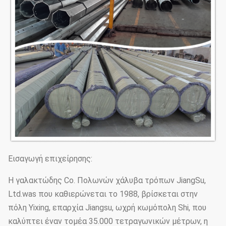
Εισαγωγή επιχείρησης:
Η γαλακτώδης Co. Πολωνών χάλυβα τρόπων JiangSu,
Ltd.was που καθιερώνεται το 1988, βρίσκεται στην
πόλη Yixing, επαρχία Jiangsu, ωχρή κωμόπολη Shi, που
καλύπτει έναν τομέα 35.000 τετραγωνικών μέτρων, η