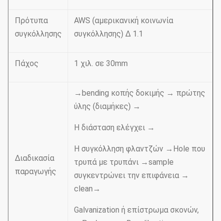
Πρότυπα
AWS (αμερικανική κοινωνία
συγκόλλησης
συγκόλλησης) Δ 1.1
Πάχος
1 χιλ. σε 30mm
→bending κοπής δοκιμής → πρώτης
ύλης (διαμήκες) →
Η διάσταση ελέγχει →
Η συγκόλληση φλαντζών →Hole που
Διαδικασία
τρυπά με τρυπάνι →sample
παραγωγής
συγκεντρώνει την επιφάνεια →
clean→
Galvanization ή επίστρωμα σκονών,