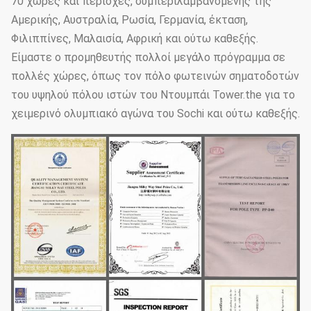
70 χώρες και περιοχές, συμπεριλαμβανομένης της
Αμερικής, Αυστραλία, Ρωσία, Γερμανία, έκταση,
Φιλιππίνες, Μαλαισία, Αφρική και ούτω καθεξής.
Είμαστε ο προμηθευτής πολλοί μεγάλο πρόγραμμα σε
πολλές χώρες, όπως τον πόλο φωτεινών σηματοδοτών
του υψηλού πόλου ιστών του Ντουμπάι Tower.the για το
χειμερινό ολυμπιακό αγώνα του Sochi και ούτω καθεξής.