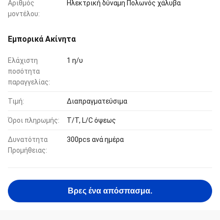
Αριθμός
Ηλεκτρική δύναμη Πολωνός χάλυβα
μοντέλου:
Εμπορικά Ακίνητα
Ελάχιστη
1 η/υ
ποσότητα
παραγγελίας:
Τιμή:
Διαπραγματεύσιμα
Όροι πληρωμής:
T/T, L/C όψεως
Δυνατότητα
300pcs ανά ημέρα
Προμήθειας:
Βρες ένα απόσπασμα.