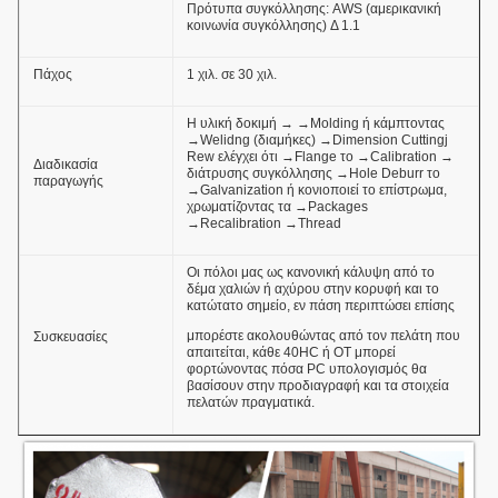
Πρότυπα συγκόλλησης: AWS (αμερικανική
κοινωνία συγκόλλησης) Δ 1.1
Πάχος
1 χιλ. σε 30 χιλ.
Η υλική δοκιμή → →Molding ή κάμπτοντας
→Welidng (διαμήκες) →Dimension Cuttingj
Rew ελέγχει ότι →Flange το →Calibration →
Διαδικασία
διάτρυσης συγκόλλησης →Hole Deburr το
παραγωγής
→Galvanization ή κονιοποιεί το επίστρωμα,
χρωματίζοντας τα →Packages
→Recalibration →Thread
Οι πόλοι μας ως κανονική κάλυψη από το
δέμα χαλιών ή αχύρου στην κορυφή και το
κατώτατο σημείο, εν πάση περιπτώσει επίσης
μπορέστε ακολουθώντας από τον πελάτη που
Συσκευασίες
απαιτείται, κάθε 40HC ή OT μπορεί
φορτώνοντας πόσα PC υπολογισμός θα
βασίσουν στην προδιαγραφή και τα στοιχεία
πελατών πραγματικά.