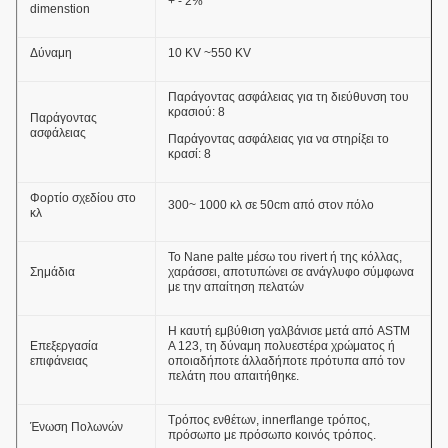
+ - 2%
dimenstion
Δύναμη
10 KV ~550 KV
Παράγοντας ασφάλειας για τη διεύθυνση του
κρασιού: 8
Παράγοντας
ασφάλειας
Παράγοντας ασφάλειας για να στηρίξει το
κρασί: 8
Φορτίο σχεδίου στο
300~ 1000 κλ σε 50cm από στον πόλο
κλ
Το Nane palte μέσω του rivert ή της κόλλας,
Σημάδια
χαράσσει, αποτυπώνει σε ανάγλυφο σύμφωνα
με την απαίτηση πελατών
Η καυτή εμβύθιση γαλβάνισε μετά από ASTM
Επεξεργασία
Α 123, τη δύναμη πολυεστέρα χρώματος ή
επιφάνειας
οποιαδήποτε άλλαδήποτε πρότυπα από τον
πελάτη που απαιτήθηκε.
Τρόπος ενθέτων, innerflange τρόπος,
Ένωση Πολωνών
πρόσωπο με πρόσωπο κοινός τρόπος.