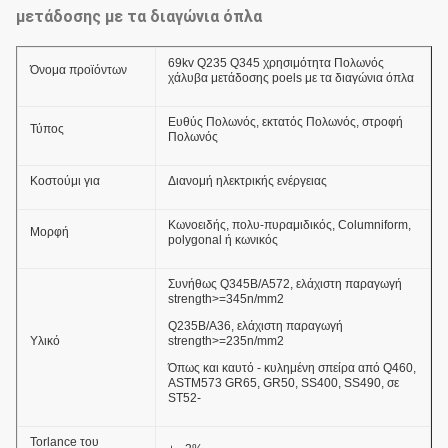
μετάδοσης με τα διαγώνια όπλα
69kv Q235 Q345 χρησιμότητα Πολωνός
Όνομα προϊόντων
χάλυβα μετάδοσης poels με τα διαγώνια όπλα
Ευθύς Πολωνός, εκτατός Πολωνός, στροφή
Τύπος
Πολωνός
Κοστούμι για
Διανομή ηλεκτρικής ενέργειας
Κωνοειδής, πολυ-πυραμιδικός, Columniform,
Μορφή
polygonal ή κωνικός
Συνήθως Q345B/A572, ελάχιστη παραγωγή
strength>=345n/mm2
Q235B/A36, ελάχιστη παραγωγή
Υλικό
strength>=235n/mm2
Όπως και καυτό - κυλημένη σπείρα από Q460,
ASTM573 GR65, GR50, SS400, SS490, σε
ST52-
Torlance του