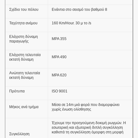
Σχέδιο του πόλου
Ενάντια στο σεισμό του βαθμού 8
Ταχύτητα ανέμου
160 Km/Hour. 30 μ το /s
Ελάχιστη δύναμη
MPA 355
παραγωγής
Ελάχιστη τελευταία
MPA 490
εκτατή δύναμη
Ανώτατη τελευταία
MPA 620
εκτατή δύναμη
Πρότυπα
ISO 9001
Μέσα σε 14m μιά φορά που διαμορφώνει
Μήκος ανά τμήμα
χωρίς ένωση ολίσθησης
Έχουμε την προηγούμενη δοκιμή ρωγμών. Η
εσωτερική και εξωτερική διπλή συγκόλληση
καθιστά τη συγκόλληση όμορφη στη μορφή
Συγκόλληση