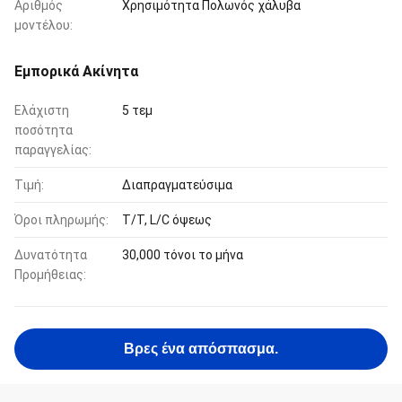
Αριθμός
Χρησιμότητα Πολωνός χάλυβα
μοντέλου:
Εμπορικά Ακίνητα
Ελάχιστη
5 τεμ
ποσότητα
παραγγελίας:
Τιμή:
Διαπραγματεύσιμα
Όροι πληρωμής:
T/T, L/C όψεως
Δυνατότητα
30,000 τόνοι το μήνα
Προμήθειας:
Βρες ένα απόσπασμα.