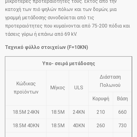
μικρότερες προτεραιότητές τους. Εκτός από την
κατοχή των πιό ψηλών πόλων και των δομών, μια
γραμμή μετάδοσης συνοδεύεται από τις
προτεραιότητες που κυμαίνονται από 75-200 πόδια και
τάσεις γύρω ή επάνω από 69 kV.
Τεχνικό φύλλο στοιχείων (F=10KN)
Υπο- σειρά μετάδοσης
Διάσταση
Κώδικας
Πολωνού
Μήκος
ULS
προϊόντων
Κορυφή
Βάση
18.5M 24KN
18.5M
24KN
210
660
18.5M 40KN
18.5M
40KN
260
730