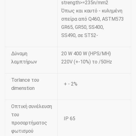
strength>=235n/mm2
Όπως και καυτό - κυλημένη
σπείρα από Q460, ASTM573
GR65, GR50, SS400,
SS490, σε ST52-
Δύναμη
20 W 400 W (HPS/MH)
λαμπτήρων
220V (+-10%) το /50Hz
Torlance του
+ - 2%
dimenstion
Οπτική συνέλευση
του
IP 65
προσαρτήματος
φωτισμού