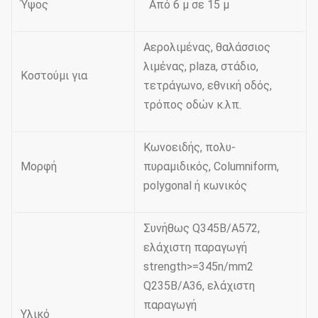
Ύψος
Από 6 μ σε 15 μ
Αερολιμένας, θαλάσσιος
λιμένας, plaza, στάδιο,
Κοστούμι για
τετράγωνο, εθνική οδός,
τρόπος οδών κ.λπ.
Κωνοειδής, πολυ-
Μορφή
πυραμιδικός, Columniform,
polygonal ή κωνικός
Συνήθως Q345B/A572,
ελάχιστη παραγωγή
strength>=345n/mm2
Q235B/A36, ελάχιστη
παραγωγή
Υλικό