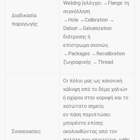
Welidng (ελέγχει →Flange τη
συγκόλληση
Διαδικασία
→Hole →Calibration →
παραγωγής
Deburr→Galvanization
διάτρυσης ή
επίστρωμα σκονών,
→Packages →Recalibration
ζωγραφικής →Thread
Οι πόλοι μας ως κανονική
κάλυψη από το δέμα χαλιών
ή αχύρου στην κορυφή και το
κατώτατο σημείο,
εν πάση περιπτώσει
μπορέστε επίσης
Συσκευασίες
ακολουθώντας από τον
πελάτη που απαιτείται, κάθε