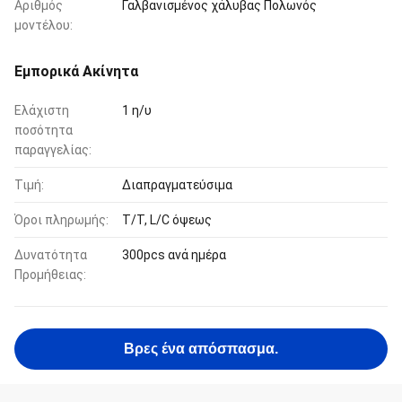
Αριθμός
Γαλβανισμένος χάλυβας Πολωνός
μοντέλου:
Εμπορικά Ακίνητα
Ελάχιστη
1 η/υ
ποσότητα
παραγγελίας:
Τιμή:
Διαπραγματεύσιμα
Όροι πληρωμής:
T/T, L/C όψεως
Δυνατότητα
300pcs ανά ημέρα
Προμήθειας:
Βρες ένα απόσπασμα.