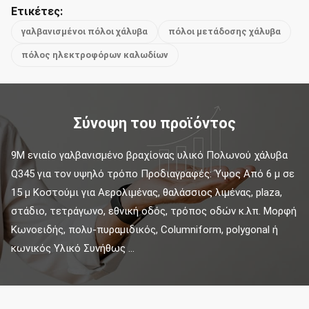
Ετικέτες:
γαλβανισμένοι πόλοι χάλυβα
πόλοι μετάδοσης χάλυβα
πόλος ηλεκτροφόρων καλωδίων
Σύνοψη του προϊόντος
9M ενιαίο γαλβανισμένο βραχίονας υλικό Πολωνού χάλυβα 
Q345 για τον υψηλό τρόπο Προδιαγραφές: Ύψος Από 6 μ σε 
15 μ Κοστούμι για Αερολιμένας, θαλάσσιος λιμένας, plaza, 
στάδιο, τετράγωνο, εθνική οδός, τρόπος οδών κ.λπ. Μορφή 
Κωνοειδής, πολυ-πυραμιδικός, Columniform, polygonal ή 
κωνικός Υλικό Συνήθως ...