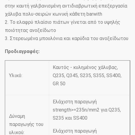
στην καυτή γαλβανισμένη αντιδιαβρωτική επεξεργασία
χάλυβα πολυ-σειρών κωνική κάθετη barwith
2. Το ελαφρύ πλαίσιο πιάτων γίνεται από το υψηλής
ποιότητας ανοξείδωτο
3. Στερεωμένα μπουλόνια και καρύδια του ανοξείδωτου
Προδιαγραφές:
Καυτός - κυλημένος χάλυβας,
Υλικό:
Q235, Q345, S235, S355, SS400,
GR 50
Ελάχιστη παραγωγή
strength>=235n/mm2 για Q235,
Δύναμη
S235 και SS400
παραγωγής του
Ελάχιστη παραγωγή
υλικού: