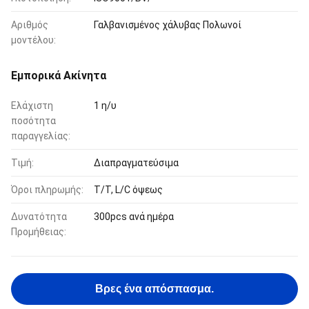
Αριθμός
Γαλβανισμένος χάλυβας Πολωνοί
μοντέλου:
Εμπορικά Ακίνητα
Ελάχιστη
1 η/υ
ποσότητα
παραγγελίας:
Τιμή:
Διαπραγματεύσιμα
Όροι πληρωμής:
T/T, L/C όψεως
Δυνατότητα
300pcs ανά ημέρα
Προμήθειας:
Βρες ένα απόσπασμα.