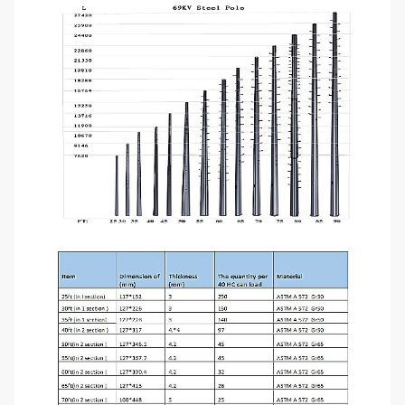
Σημείωση: Εκλεπτυμένος 12-πλαισιωμένος,
κατευθύνετε θαμμένος
Εκτροπή λιγότερο από 5% Πολωνού του ύψους
πόλων κατά 50% ULS
Υπο- σειρά μετάδοσης
Διάσταση
Κώδικας
Πολωνού
Μήκος
ULS
προϊόντων
Κορυφή
Βάση
18.5M 24KN
18.5M
24KN
210
660
18.5M 40KN
18.5M
40KN
260
730
21M 40KN
21M
30KN
220
697