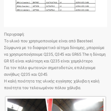
21M 40KN
21M
40KN
260
795
24M 30KN
24M
30KN
220
755
24M 40KN
24M
40KN
300
760
Σημείωση: Εκλεπτυμένος 12-πλαισιωμένος,
Περιγραφή:
κατευθύνετε θαμμένος
Το υλικό που χρησιμοποιούμε είναι από Baosteel.
Σύμφωνα με το διαφορετικό αίτημα δύναμης, μπορούμε
να χρησιμοποιήσουμε Q235, Q345 και GR65.The η δύναμη
GR 65 είναι καλύτερη και Q235 είναι χαμηλότερο.
Για τον πόλο φωτεινών σηματοδοτών, επιλέγουμε
συνήθως Q235 και Q345.
Η καλή ποιότητα της υλικής εγγύησης χάλυβα η καλή
ποιότητα του τελειωμένου πόλου χάλυβα.