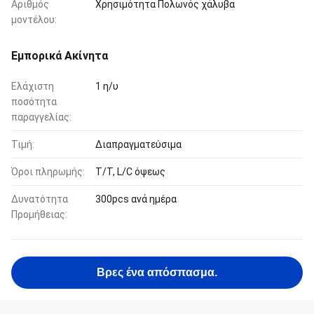
Αριθμός
Χρησιμότητα Πολωνός χάλυβα
μοντέλου:
Εμπορικά Ακίνητα
Ελάχιστη
1 η/υ
ποσότητα
παραγγελίας:
Τιμή:
Διαπραγματεύσιμα
Όροι πληρωμής:
T/T, L/C όψεως
Δυνατότητα
300pcs ανά ημέρα
Προμήθειας:
Βρες ένα απόσπασμα.