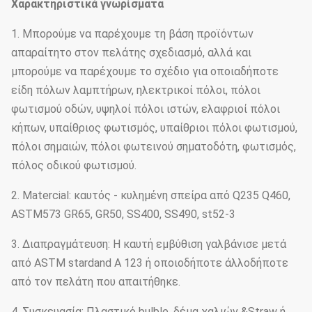
Χαρακτηριστικά γνωρίσματα
1. Μπορούμε να παρέχουμε τη βάση προϊόντων
απαραίτητο στον πελάτης σχεδιασμό, αλλά και
μπορούμε να παρέχουμε το σχέδιο για οποιαδήποτε
είδη πόλων λαμπτήρων, ηλεκτρικοί πόλοι, πόλοι
φωτισμού οδών, υψηλοί πόλοι ιστών, ελαφριοί πόλοι
κήπων, υπαίθριος φωτισμός, υπαίθριοι πόλοι φωτισμού,
πόλοι σημαιών, πόλοι φωτεινού σηματοδότη, φωτισμός,
πόλος οδικού φωτισμού.
2. Matercial: καυτός - κυλημένη σπείρα από Q235 Q460,
ASTM573 GR65, GR50, SS400, SS490, st52-3
3. Διαπραγμάτευση: Η καυτή εμβύθιση γαλβάνισε μετά
από ASTM stardand Α 123 ή οποιοδήποτε άλλοδήποτε
από τον πελάτη που απαιτήθηκε.
4. Συσκευασία: Πλαστικό bulble, δέμα χαλιών &Straw ή