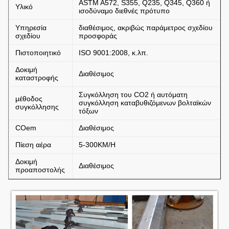
ASTM A572, S355, Q235, Q345, Q360 ή
Υλικό
ισοδύναμο διεθνές πρότυπο
Υπηρεσία
διαθέσιμος, ακριβώς παράμετρος σχεδίου
σχεδίου
προσφοράς
Πιστοποιητικό
ISO 9001:2008, κ.λπ.
Δοκιμή
Διαθέσιμος
καταστροφής
Συγκόλληση του CO2 ή αυτόματη
μέθοδος
συγκόλληση καταβυθιζόμενων βολταϊκών
συγκόλλησης
τόξων
COem
Διαθέσιμος
Πίεση αέρα
5-300KM/H
Δοκιμή
Διαθέσιμος
προαποστολής