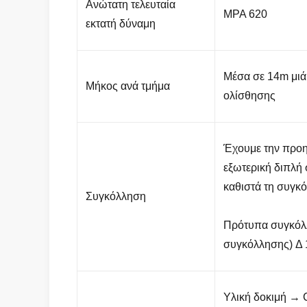
Ανώτατη τελευταία
MPA 620
εκτατή δύναμη
Μέσα σε 14m μιά
Μήκος ανά τμήμα
ολίσθησης
Έχουμε την προη
εξωτερική διπλή
καθιστά τη συγκ
Συγκόλληση
Πρότυπα συγκόλλ
συγκόλλησης) Δ 
Υλική δοκιμή → 