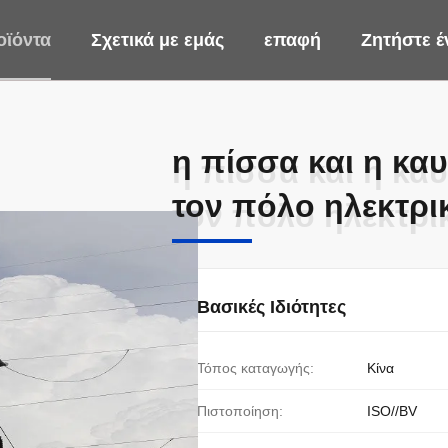
οϊόντα
Σχετικά με εμάς
επαφή
Ζητήστε 
η πίσσα και η κα
η πίσσα και η κα
τον πόλο ηλεκτρι
τον πόλο ηλεκτρι
Βασικές Ιδιότητες
Τόπος καταγωγής:
Κίνα
Πιστοποίηση:
ISO//BV