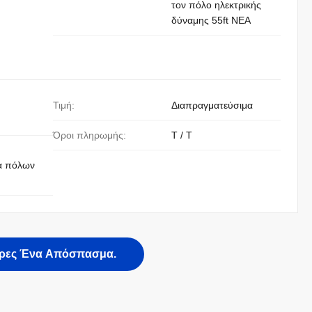
τον πόλο ηλεκτρικής
δύναμης 55ft NEA
Τιμή:
Διαπραγματεύσιμα
Όροι πληρωμής:
T / T
α πόλων
ρες Ένα Απόσπασμα.