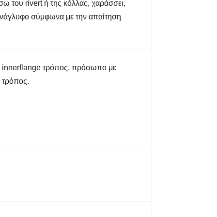
σω του rivert ή της κόλλας, χαράσσει,
νάγλυφο σύμφωνα με την απαίτηση
 innerflange τρόπος, πρόσωπο με
 τρόπος.