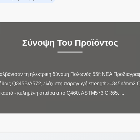
Σύνοψη Του Προϊόντος
γαλβάνισαν τη ηλεκτρική δύναμη Πολωνός 55ft NEA Προδιαγραφ
υνήθως Q345B/A572, ελάχιστη παραγωγή strength>=345n/mm2 