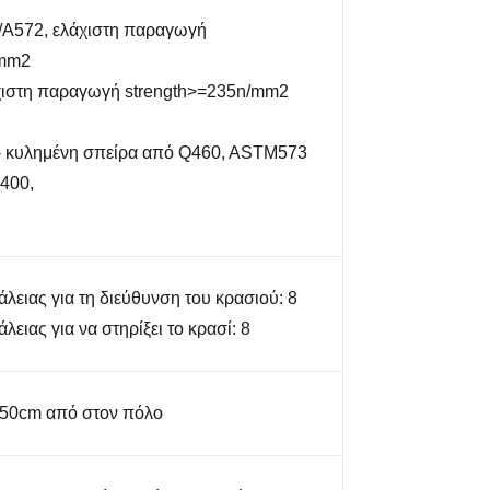
A572, ελάχιστη παραγωγή
/mm2
χιστη παραγωγή strength>=235n/mm2
- κυλημένη σπείρα από Q460, ASTM573
400,
ειας για τη διεύθυνση του κρασιού: 8
ειας για να στηρίξει το κρασί: 8
 50cm από στον πόλο