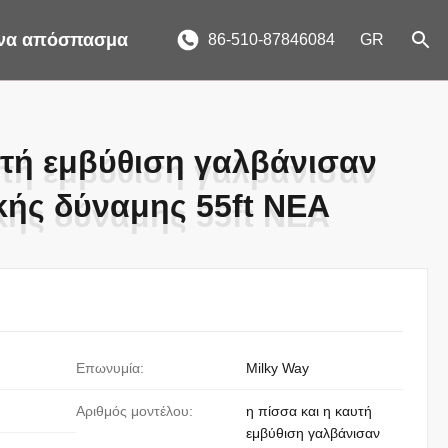
ένα απόσπασμα
86-510-87846084
GR
υτή εμβύθιση γαλβάνισαν
υτή εμβύθιση γαλβάνισαν
κής δύναμης 55ft NEA
κής δύναμης 55ft NEA
Επωνυμία:
Milky Way
Αριθμός μοντέλου:
η πίσσα και η καυτή
εμβύθιση γαλβάνισαν