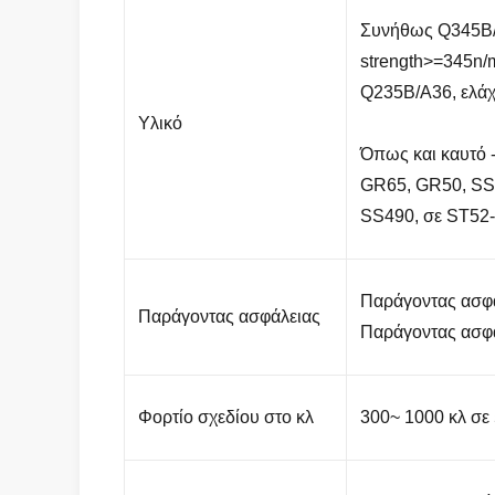
Συνήθως Q345B/
strength>=345n
Q235B/A36, ελά
Υλικό
Όπως και καυτό 
GR65, GR50, SS
SS490, σε ST52-
Παράγοντας ασφάλ
Παράγοντας ασφάλειας
Παράγοντας ασφάλ
Φορτίο σχεδίου στο κλ
300~ 1000 κλ σε