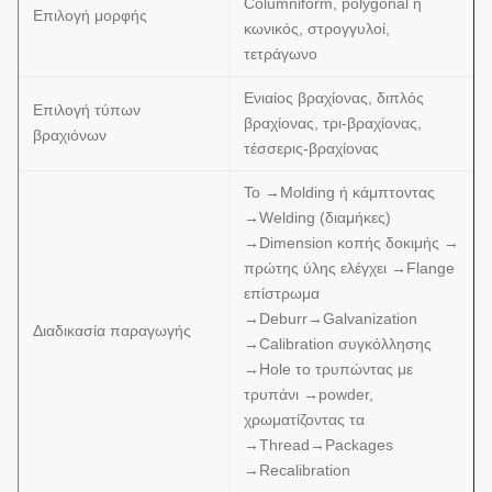
Columniform, polygonal ή
Επιλογή μορφής
κωνικός, στρογγυλοί,
τετράγωνο
Ενιαίος βραχίονας, διπλός
Επιλογή τύπων
βραχίονας, τρι-βραχίονας,
βραχιόνων
τέσσερις-βραχίονας
Το →Molding ή κάμπτοντας
→Welding (διαμήκες)
→Dimension κοπής δοκιμής →
πρώτης ύλης ελέγχει →Flange
επίστρωμα
→Deburr→Galvanization
Διαδικασία παραγωγής
→Calibration συγκόλλησης
→Hole το τρυπώντας με
τρυπάνι →powder,
χρωματίζοντας τα
→Thread→Packages
→Recalibration