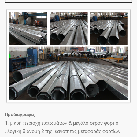
Υλικό
Q235, Q345, Q420
Αυτόματες μέθοδοι συγκόλλησης
Συγκόλληση
προστασίας του CO2 ή καταβυθιζόμενων
βολταϊκών τόξων
Γενικά γύρω από/το polygonal πρόσωπο, και
Μορφή
μπορεί να σχεδιαστεί όπως οι πελάτες
απαιτούν.
Επιφάνεια
Στρώμα Zink την καυτή εμβύθιση που
laye
γαλβανίζεται με
Διάρκεια
Περισσότερο από 50 έτη
ζωής
Ικανότητα
Προδιαγραφές
30000MT το χρόνο
παραγωγής:
1.
μικρή περιοχή πατωμάτων & μεγάλο φέρον φορτίο
. λογική διανομή 2 της ικανότητας μεταφοράς φορτίων