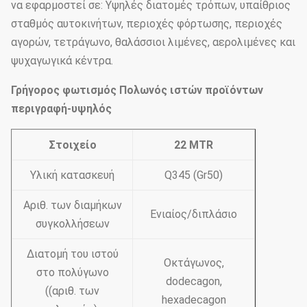
να εφαρμοστεί σε: Υψηλές διατομές τρόπων, υπαίθριος
σταθμός αυτοκινήτων, περιοχές φόρτωσης, περιοχές
αγορών, τετράγωνο, θαλάσσιοι λιμένες, αερολιμένες και
ψυχαγωγικά κέντρα.
Γρήγορος φωτισμός Πολωνός ιστών προϊόντων
περιγραφή-υψηλός
Στοιχείο
22 MTR
Υλική κατασκευή
Q345 (Gr50)
Αριθ. των διαμήκων
Ενιαίος/διπλάσιο
συγκολλήσεων
Διατομή του ιστού
Οκτάγωνος,
στο πολύγωνο
dodecagon,
((αριθ. των
hexadecagon