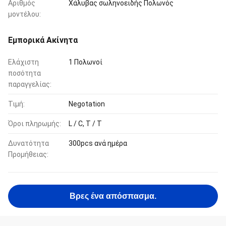
Αριθμός
Χάλυβας σωληνοειδής Πολωνός
μοντέλου:
Εμπορικά Ακίνητα
Ελάχιστη
1 Πολωνοί
ποσότητα
παραγγελίας:
Τιμή:
Negotation
Όροι πληρωμής:
L / C, T / T
Δυνατότητα
300pcs ανά ημέρα
Προμήθειας:
Βρες ένα απόσπασμα.