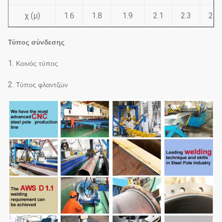
χ (μ)
1.6
1.8
1.9
2.1
2.3
2.6
Τύπος σύνδεσης
1.
Κοινός τύπος
2.
Τύπος φλαντζών