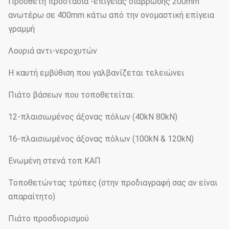
Πρόσθετη προστασία -επίγειας διάβρωσης 200mm
ανωτέρω σε 400mm κάτω από την ονομαστική επίγεια
γραμμή
Λουριά αντι-νεροχυτών
Η καυτή εμβύθιση που γαλβανίζεται τελειώνει
Πιάτο βάσεων που τοποθετείται:
12-πλαισιωμένος άξονας πόλων (40kN 80kN)
16-πλαισιωμένος άξονας πόλων (100kN & 120kN)
Ενωμένη στενά τοπ ΚΑΠ
Τοποθετώντας τρύπες (στην προδιαγραφή σας αν είναι
απαραίτητο)
Πιάτο προσδιορισμού