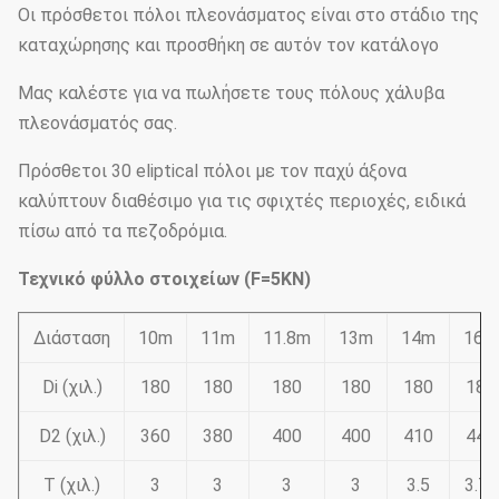
Οι πρόσθετοι πόλοι πλεονάσματος είναι στο στάδιο της
καταχώρησης και προσθήκη σε αυτόν τον κατάλογο
Μας καλέστε για να πωλήσετε τους πόλους χάλυβα
πλεονάσματός σας.
Πρόσθετοι 30 eliptical πόλοι με τον παχύ άξονα
καλύπτουν διαθέσιμο για τις σφιχτές περιοχές, ειδικά
πίσω από τα πεζοδρόμια.
Τεχνικό φύλλο στοιχείων (F=5KN)
Διάσταση
10m
11m
11.8m
13m
14m
16m
Di (χιλ.)
180
180
180
180
180
180
D2 (χιλ.)
360
380
400
400
410
445
Τ (χιλ.)
3
3
3
3
3.5
3.75