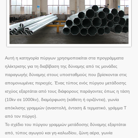
απαιτούν.
Στρώμα Zink την καυτή εμβύθιση που
Επιφάνεια laye
γαλβανίζεται με
Διάρκεια ζωής
Περισσότερο από 50 έτη
Ικανότητα
30000MT το χρόνο
παραγωγής
Αυτή η κατηγορία πύργων χρησιμοποιείται στα προγράμματα
ηλέκτρισης για τη διαβίβαση της δύναμης από τις μονάδες
παραγωγής δύναμης στους υποσταθμούς που βρίσκονται στις
απομονωμένες περιοχές. Ένας τύπος ενός πύργου μετάδοσης
ισχύος εξαρτάται από τους διάφορους παράγοντες όπως η τάση
(10kv σε 1000kv), διαμόρφωση (κάθετη ή οριζόντια), γωνία
απόκλισης γραμμών (αναστολή, ένταση & τερματικό, γράμμα Τ
από τον πύργο).
Το σχέδιο του πύργου γραμμών μετάδοσης δύναμης εξαρτάται
από, τύπος αγωγού και γη-καλωδίου, ζώνη αέρα, γωνία