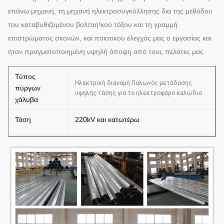
επάνω μηχανή, τη μηχανή ηλεκτροσυγκόλλησης δια της μεθόδου
του καταβυθιζομένου βολταη!κού τόξου και τη γραμμή
επιστρώματος σκονών, και ποιοτικού έλεγχός μας ο εργασίας και
ήταν πραγματοποιημένη υψηλή άποψη από τους πελάτες μας.
Τύπος
Ηλεκτρική διανομή Πολωνός μετάδοσης
πύργων
υψηλής τάσης για το ηλεκτροφόρο καλώδιο
χάλυβα
Τάση
220kV και κατωτέρω
Υλικό
Q235, Q345, Q420
Αυτόματες μέθοδοι συγκόλλησης
Συγκόλληση
προστασίας του CO2 ή καταβυθιζόμενων
βολταϊκών τόξων
Γενικά γύρω από/το polygonal πρόσωπο,
Μορφή
και μπορεί να σχεδιαστεί όπως οι πελάτες