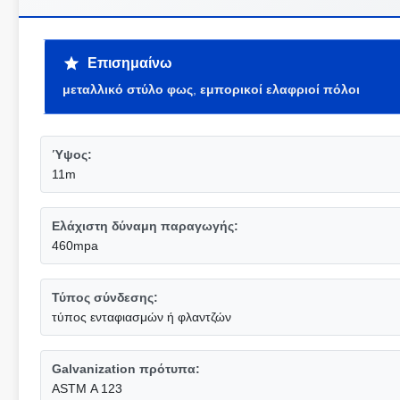
Επισημαίνω
μεταλλικό στύλο φως
,
εμπορικοί ελαφριοί πόλοι
Ύψος:
11m
Ελάχιστη δύναμη παραγωγής:
460mpa
Τύπος σύνδεσης:
τύπος ενταφιασμών ή φλαντζών
Galvanization πρότυπα:
ASTM Α 123