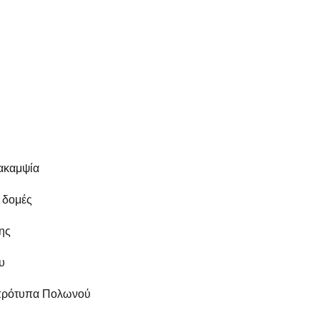
 ακαμψία
ς δομές
ης
υ
 πρότυπα Πολωνού