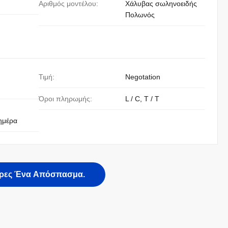
Αριθμός μοντέλου:
Χάλυβας σωληνοειδής
Πολωνός
Τιμή:
Negotation
Όροι πληρωμής:
L / C, T / T
ημέρα
ρες Ένα Απόσπασμα.