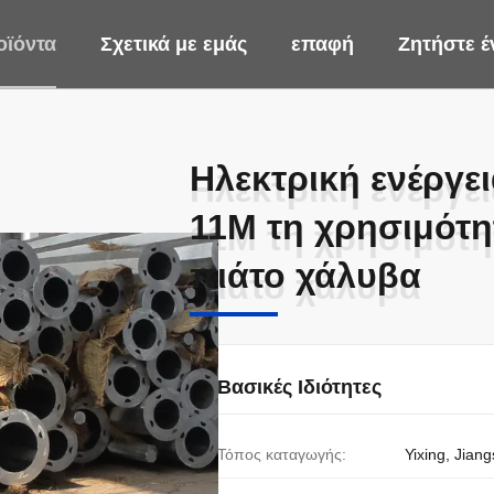
οϊόντα
Σχετικά με εμάς
επαφή
Ζητήστε 
Ηλεκτρική ενέργε
Ηλεκτρική ενέργε
11M τη χρησιμότ
11M τη χρησιμότ
πιάτο χάλυβα
πιάτο χάλυβα
Βασικές Ιδιότητες
Τόπος καταγωγής:
Yixing, Jiang