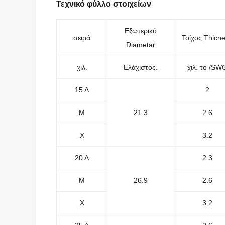
Τεχνικό φύλλο στοιχείων
Εξωτερικό
σειρά
Τοίχος Thicn
Diametar
χιλ.
Ελάχιστος.
χιλ. το /SW
15 Λ
2
Μ
21.3
2.6
Χ
3.2
20 Λ
2.3
Μ
26.9
2.6
Χ
3.2