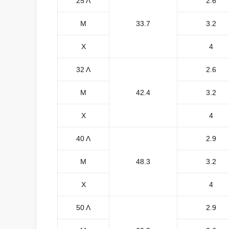
25 Λ
2.6
Μ
33.7
3.2
Χ
4
32 Λ
2.6
Μ
42.4
3.2
Χ
4
40 Λ
2.9
Μ
48.3
3.2
Χ
4
50 Λ
2.9