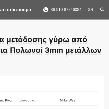
ένα απόσπασμα
86-510-87846084
GR
ια μετάδοσης γύρω από
ια μετάδοσης γύρω από
ητα Πολωνοί 3mm μετάλλων
ητα Πολωνοί 3mm μετάλλων
su, Κίνα
Επωνυμία:
Milky Way