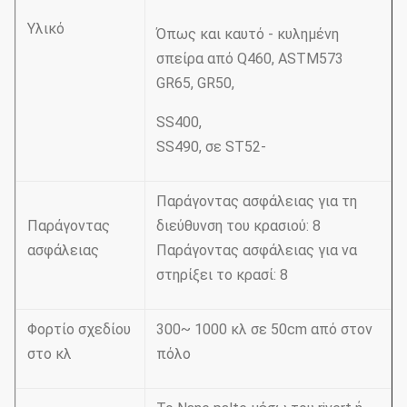
Υλικό
Όπως και καυτό - κυλημένη
σπείρα από Q460, ASTM573
GR65, GR50,
SS400,
SS490, σε ST52-
Παράγοντας ασφάλειας για τη
Παράγοντας
διεύθυνση του κρασιού: 8
ασφάλειας
Παράγοντας ασφάλειας για να
στηρίξει το κρασί: 8
Φορτίο σχεδίου
300~ 1000 κλ σε 50cm από στον
στο κλ
πόλο