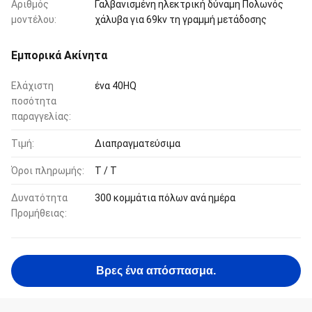
Αριθμός
Γαλβανισμένη ηλεκτρική δύναμη Πολωνός
μοντέλου:
χάλυβα για 69kv τη γραμμή μετάδοσης
Εμπορικά Ακίνητα
Ελάχιστη
ένα 40HQ
ποσότητα
παραγγελίας:
Τιμή:
Διαπραγματεύσιμα
Όροι πληρωμής:
T / T
Δυνατότητα
300 κομμάτια πόλων ανά ημέρα
Προμήθειας:
Βρες ένα απόσπασμα.