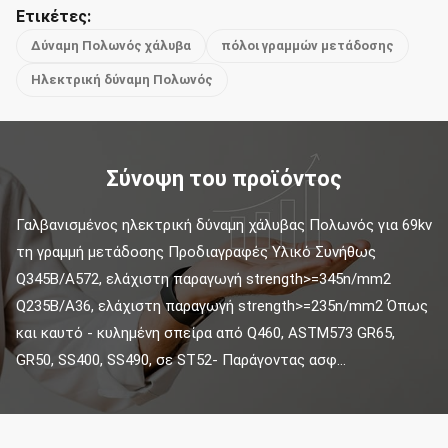
Ετικέτες:
Δύναμη Πολωνός χάλυβα
πόλοι γραμμών μετάδοσης
Ηλεκτρική δύναμη Πολωνός
Σύνοψη του προϊόντος
Γαλβανισμένος ηλεκτρική δύναμη χάλυβας Πολωνός για 69kv 
τη γραμμή μετάδοσης Προδιαγραφές Υλικό Συνήθως 
Q345B/A572, ελάχιστη παραγωγή strength>=345n/mm2 
Q235B/A36, ελάχιστη παραγωγή strength>=235n/mm2 Όπως 
και καυτό - κυλημένη σπείρα από Q460, ASTM573 GR65, 
GR50, SS400, SS490, σε ST52- Παράγοντας ασφ...