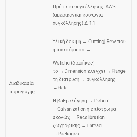
Πρότυπα συγκόλλησης: AWS
(αμερικανική κοινωνία
συγκόλλησης) Δ 1.1
Υλική δοκιμή → Cuttingj Rew που
ή που κάμπτει →
Welidng (διαμήκες)
το →Dimension ελέγχει →Flange
τη διάτρυση → συγκόλλησης
Διαδικασία
→Hole
παραγωγής
Η βαθμολόγηση → Deburr
→Galvanization ή επίστρωμα
σκονών, →Recalibration
ζωγραφικής →Thread
→Packages