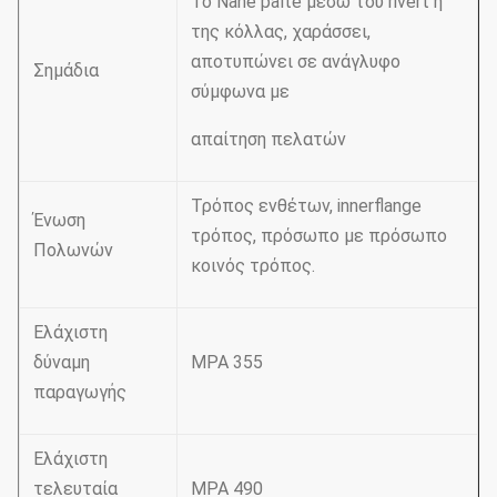
Το Nane palte μέσω του rivert ή
της κόλλας, χαράσσει,
αποτυπώνει σε ανάγλυφο
Σημάδια
σύμφωνα με
απαίτηση πελατών
Τρόπος ενθέτων, innerflange
Ένωση
τρόπος, πρόσωπο με πρόσωπο
Πολωνών
κοινός τρόπος.
Ελάχιστη
δύναμη
MPA 355
παραγωγής
Ελάχιστη
τελευταία
MPA 490