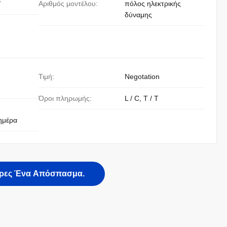
/
Αριθμός μοντέλου:
πόλος ηλεκτρικής
δύναμης
Τιμή:
Negotation
Όροι πληρωμής:
L / C, T / T
ημέρα
ρες Ένα Απόσπασμα.