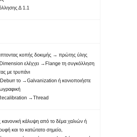
όλλησης Δ 1.1
μπτοντας κοπής δοκιμής → πρώτης ύλης
→Dimension ελέγχει →Flange τη συγκόλληση
ας με τρυπάνι
Deburr το →Galvanization ή κονιοποιήστε
ζωγραφική
calibration →Thread
ς κανονική κάλυψη από το δέμα χαλιών ή
υφή και το κατώτατο σημείο,