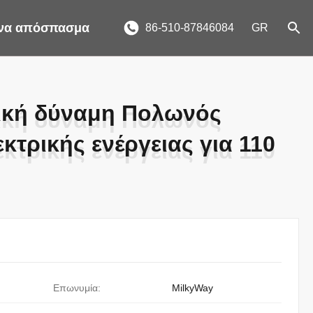
ένα απόσπασμα
86-510-87846084
GR
ρική δύναμη Πολωνός
ρική δύναμη Πολωνός
κτρικής ενέργειας για 110
κτρικής ενέργειας για 110
Επωνυμία:
MilkyWay