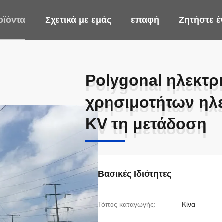
οϊόντα
Σχετικά με εμάς
επαφή
Ζητήστε 
Polygonal ηλεκτ
Polygonal ηλεκτ
χρησιμοτήτων ηλε
χρησιμοτήτων ηλε
KV τη μετάδοση
KV τη μετάδοση
Βασικές Ιδιότητες
Τόπος καταγωγής:
Κίνα