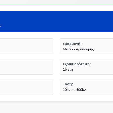
ς
εφαρμογή:
Μετάδοση δύναμης
Εξουσιοδότηση:
15 έτη
Τάση:
10kv σε 400kv