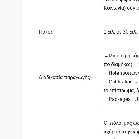
Κοινωνία) συγκ
Πάχος
1 χιλ. σε 30 χιλ.
→Molding ή κά
(το διαμήκες) 
→Hole τρυπώντ
Διαδικασία παραγωγής
→Calibration→ 
το επίστρωμα, 
→Packages →Re
Οι πόλοι μας ω
αχύρου στην κορ