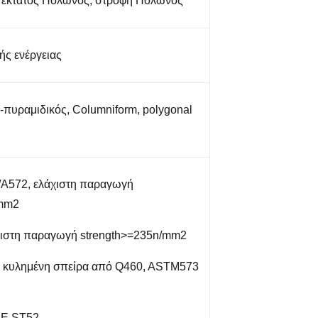
 εκτατός Πολωνός, στροφή Πολωνός
ής ενέργειας
-πυραμιδικός, Columniform, polygonal
A572, ελάχιστη παραγωγή
/mm2
χιστη παραγωγή strength>=235n/mm2
- κυλημένη σπείρα από Q460, ASTM573
ΣΕ ST52-