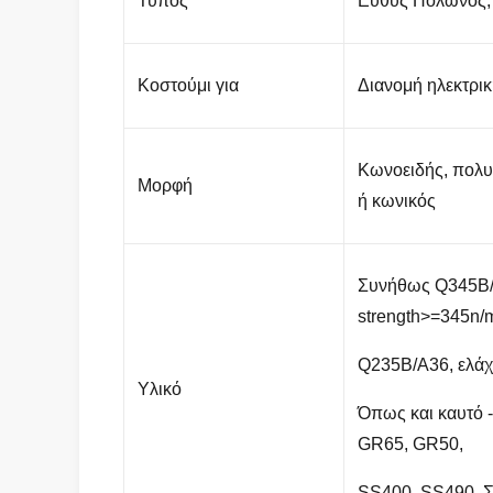
Τύπος
Ευθύς Πολωνός,
Κοστούμι για
Διανομή ηλεκτρικ
Κωνοειδής, πολυ
Μορφή
ή κωνικός
Συνήθως Q345B/
strength>=345n
Q235B/A36, ελά
Υλικό
Όπως και καυτό 
GR65, GR50,
SS400, SS490, 