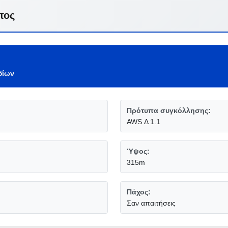
τος
δίων
Πρότυπα συγκόλλησης:
AWS Δ 1.1
Ύψος:
315m
Πάχος:
Σαν απαιτήσεις