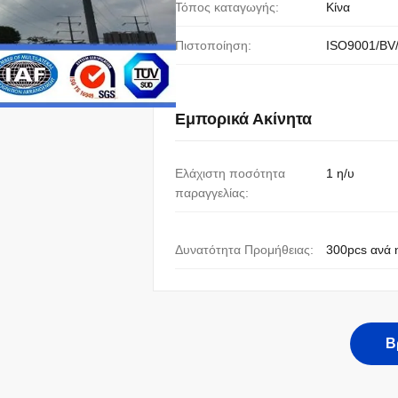
Τόπος καταγωγής:
Κίνα
Πιστοποίηση:
ISO9001/BV
Εμπορικά Ακίνητα
Ελάχιστη ποσότητα
1 η/υ
παραγγελίας:
Δυνατότητα Προμήθειας:
300pcs ανά 
Β