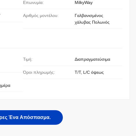
Επωνυμία:
MilkyWay
/
Αριθμός μοντέλου:
Γαλβανισμένος
χάλυβας Πολωνός
Τιμή:
Διαπραγματεύσιμα
Όροι πληρωμής:
T/T, L/C όψεως
ημέρα
ρες Ένα Απόσπασμα.