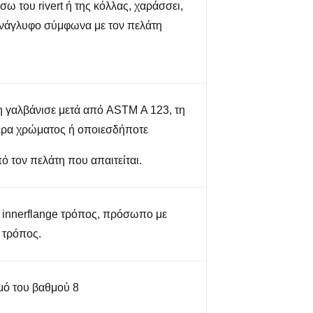
σω του rivert ή της κόλλας, χαράσσει,
νάγλυφο σύμφωνα με τον πελάτη
η γαλβάνισε μετά από ASTM Α 123, τη
ρα χρώματος ή οποιεσδήποτε
 τον πελάτη που απαιτείται.
 innerflange τρόπος, πρόσωπο με
 τρόπος.
μό του βαθμού 8