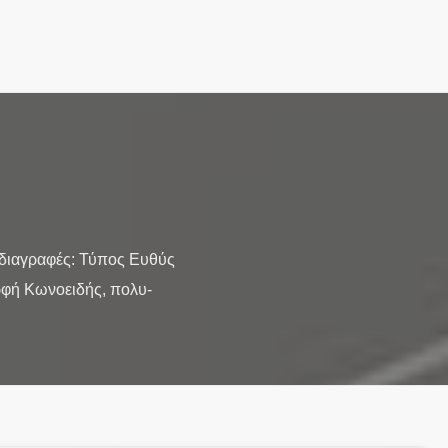
οδιαγραφές: Τύπος Ευθύς
ρφή Κωνοειδής, πολυ-