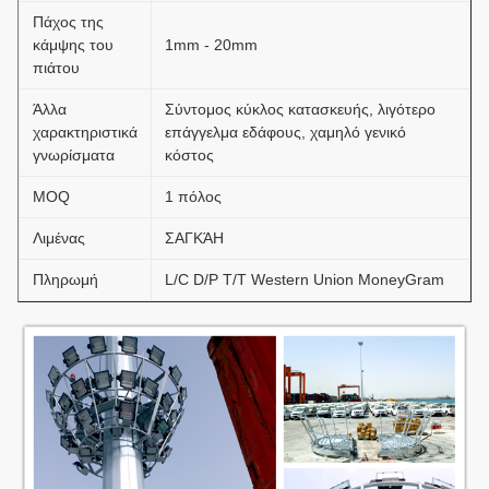
Πάχος της
κάμψης του
1mm - 20mm
πιάτου
Άλλα
Σύντομος κύκλος κατασκευής, λιγότερο
χαρακτηριστικά
επάγγελμα εδάφους, χαμηλό γενικό
γνωρίσματα
κόστος
MOQ
1 πόλος
Λιμένας
ΣΑΓΚΆΗ
Πληρωμή
L/C D/P T/T Western Union MoneyGram