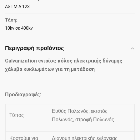
ASTM Α 123
Τάση:
10kv σε 400kv
Περιγραφή προϊόντος
Galvanization ενιαίος πόλος ηλεκτρικής δύναμης
χάλυβα κυκλωμάτων για τη μετάδοση
Προδιαγραφές:
Ευθύς Πολωνός, εκτατός
Τύπος
Πολωνός, στροφή Πολωνός
Κοστούμι για
Διανομή ηλεκτρικής ενέργειας