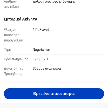
Αριθμός
πόλος ηλεκτρικής δύναμης
μοντέλου:
Εμπορικά Ακίνητα
Ελάχιστη
1 Πολωνοί
ποσότητα
παραγγελίας:
Τιμή:
Negotation
Όροι πληρωμής:
L / C, T / T
Δυνατότητα
300pcs ανά ημέρα
Προμήθειας:
Βρες ένα απόσπασμα.