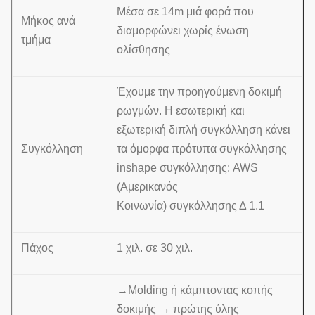
Μέσα σε 14m μιά φορά που
Μήκος ανά
διαμορφώνει χωρίς ένωση
τμήμα
ολίσθησης
Έχουμε την προηγούμενη δοκιμή
ρωγμών. Η εσωτερική και
εξωτερική διπλή συγκόλληση κάνει
Συγκόλληση
τα όμορφα πρότυπα συγκόλλησης
inshape συγκόλλησης: AWS
(Αμερικανός
Κοινωνία) συγκόλλησης Δ 1.1
Πάχος
1 χιλ. σε 30 χιλ.
→Molding ή κάμπτοντας κοπής
δοκιμής → πρώτης ύλης