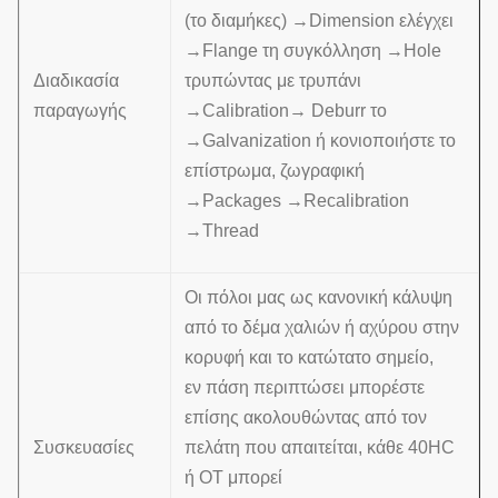
(το διαμήκες) →Dimension ελέγχει
→Flange τη συγκόλληση →Hole
Διαδικασία
τρυπώντας με τρυπάνι
παραγωγής
→Calibration→ Deburr το
→Galvanization ή κονιοποιήστε το
επίστρωμα, ζωγραφική
→Packages →Recalibration
→Thread
Οι πόλοι μας ως κανονική κάλυψη
από το δέμα χαλιών ή αχύρου στην
κορυφή και το κατώτατο σημείο,
εν πάση περιπτώσει μπορέστε
επίσης ακολουθώντας από τον
Συσκευασίες
πελάτη που απαιτείται, κάθε 40HC
ή OT μπορεί