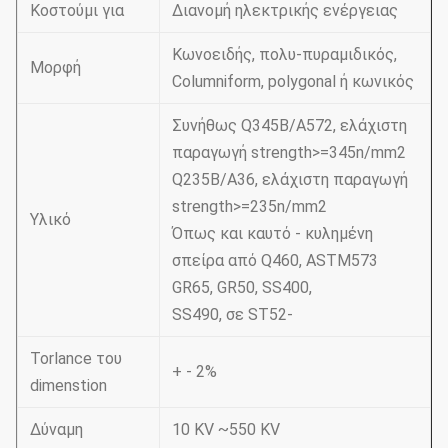
Κοστούμι για
Διανομή ηλεκτρικής ενέργειας
Κωνοειδής, πολυ-πυραμιδικός,
Μορφή
Columniform, polygonal ή κωνικός
Συνήθως Q345B/A572, ελάχιστη
παραγωγή strength>=345n/mm2
Q235B/A36, ελάχιστη παραγωγή
strength>=235n/mm2
Υλικό
Όπως και καυτό - κυλημένη
σπείρα από Q460, ASTM573
GR65, GR50, SS400,
SS490, σε ST52-
Torlance του
+ - 2%
dimenstion
Δύναμη
10 KV ~550 KV