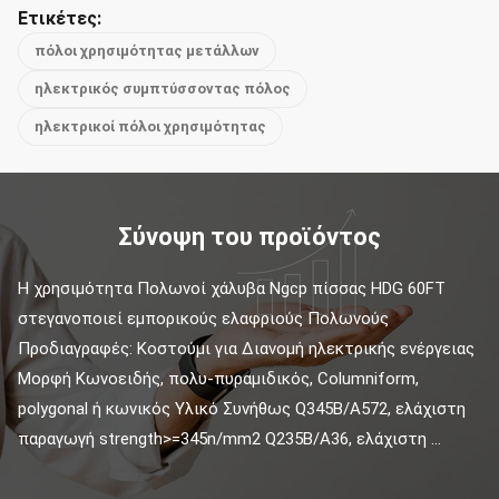
Ετικέτες:
πόλοι χρησιμότητας μετάλλων
ηλεκτρικός συμπτύσσοντας πόλος
ηλεκτρικοί πόλοι χρησιμότητας
Σύνοψη του προϊόντος
Η χρησιμότητα Πολωνοί χάλυβα Ngcp πίσσας HDG 60FT 
στεγανοποιεί εμπορικούς ελαφριούς Πολωνούς 
Προδιαγραφές: Κοστούμι για Διανομή ηλεκτρικής ενέργειας 
Μορφή Κωνοειδής, πολυ-πυραμιδικός, Columniform, 
polygonal ή κωνικός Υλικό Συνήθως Q345B/A572, ελάχιστη 
παραγωγή strength>=345n/mm2 Q235B/A36, ελάχιστη ...