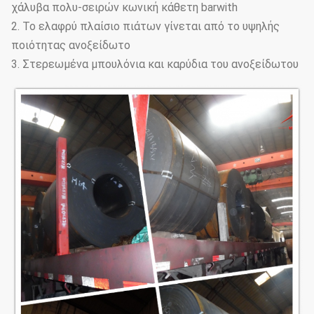
χάλυβα πολυ-σειρών κωνική κάθετη barwith
2. Το ελαφρύ πλαίσιο πιάτων γίνεται από το υψηλής
ποιότητας ανοξείδωτο
3. Στερεωμένα μπουλόνια και καρύδια του ανοξείδωτου