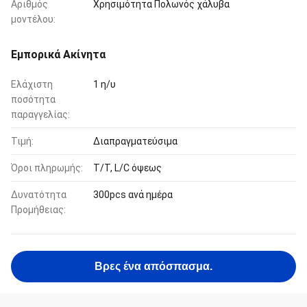
Αριθμός
Χρησιμότητα Πολωνός χάλυβα
μοντέλου:
Εμπορικά Ακίνητα
Ελάχιστη
1 η/υ
ποσότητα
παραγγελίας:
Τιμή:
Διαπραγματεύσιμα
Όροι πληρωμής:
T/T, L/C όψεως
Δυνατότητα
300pcs ανά ημέρα
Προμήθειας:
Βρες ένα απόσπασμα.