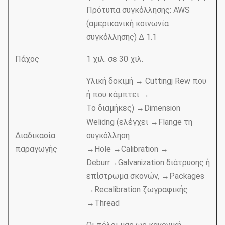
Πρότυπα συγκόλλησης: AWS
(αμερικανική κοινωνία
συγκόλλησης) Δ 1.1
Πάχος
1 χιλ. σε 30 χιλ.
Υλική δοκιμή → Cuttingj Rew που
ή που κάμπτει →
Το διαμήκες) →Dimension
Welidng (ελέγχει →Flange τη
Διαδικασία
συγκόλληση
παραγωγής
→Hole →Calibration →
Deburr→Galvanization διάτρυσης ή
επίστρωμα σκονών, →Packages
→Recalibration ζωγραφικής
→Thread