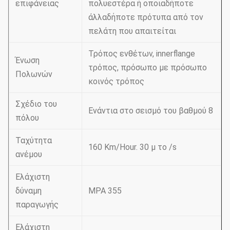
επιφάνειας
πολυεστέρα ή οποιαδήποτε
άλλαδήποτε πρότυπα από τον
πελάτη που απαιτείται
Τρόπος ενθέτων, innerflange
Ένωση
τρόπος, πρόσωπο με πρόσωπο
Πολωνών
κοινός τρόπος
Σχέδιο του
Ενάντια στο σεισμό του βαθμού 8
πόλου
Ταχύτητα
160 Km/Hour. 30 μ το /s
ανέμου
Ελάχιστη
δύναμη
MPA 355
παραγωγής
Ελάχιστη